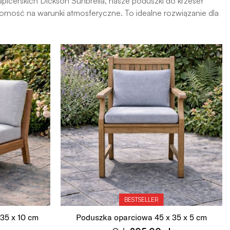
picerskich Dickson Sunbrella, nasze poduszki do krzeseł
orność na warunki atmosferyczne. To idealne rozwiązanie dla
BESTSELLER
35 x 10 cm
Poduszka oparciowa 45 x 35 x 5 cm