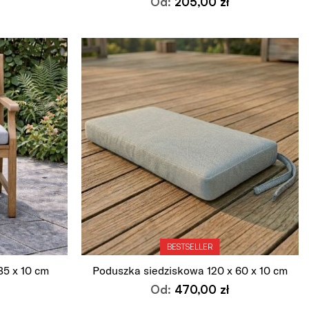
Od:
205,00
zł
Wybierz opcje
BESTSELLER
35 x 10 cm
Poduszka siedziskowa 120 x 60 x 10 cm
Od:
470,00
zł
Wybierz opcje