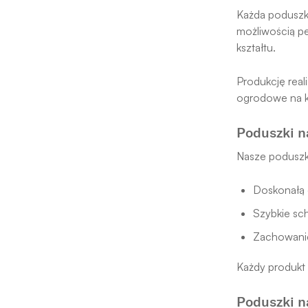
Każda poduszka
możliwością pe
kształtu.
Produkcję real
ogrodowe na k
Poduszki n
Nasze poduszk
Doskonałą 
Szybkie sc
Zachowanie
Każdy produkt 
Poduszki n