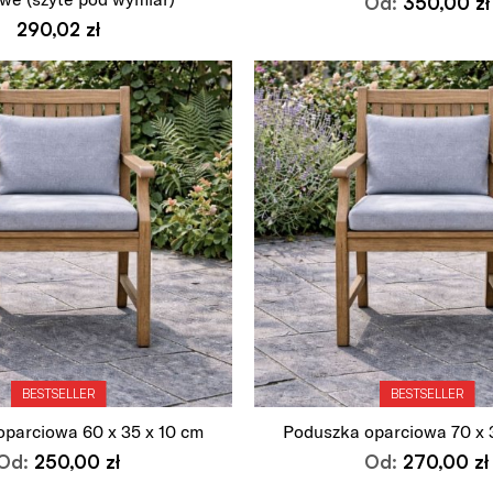
Od:
350,00
zł
Wybierz opcje
290,02
zł
Wybierz opcje
BESTSELLER
BESTSELLER
parciowa 60 x 35 x 10 cm
Poduszka oparciowa 70 x 
Od:
250,00
zł
Od:
270,00
zł
Wybierz opcje
Wybierz opcje