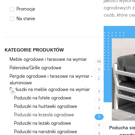
jakości wykona
ogrodowych zap
Promocje
osób, które ce
Na stanie
KATEGORIE PRODUKTÓW
Meble ogrodowe i tarasowe na wymiar
68
Paleniska/Grille ogrodowe
11
Pergole ogrodowe i tarasowe na wymiar -
2
aluminiowe
Poduszki na meble ogrodowe na wymiar
9
Poduszki na fotele ogrodowe
9
Poduszki na huśtawki ogrodowe
9
Poduszki na krzesła ogrodowe
9
Poduszki na leżaki ogrodowe
9
Poducha si
Poduszki na narożniki ogrodowe
9
ogrodo