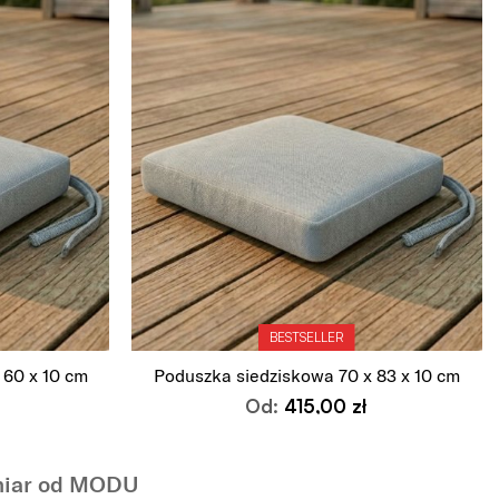
BESTSELLER
 60 x 10 cm
Poduszka siedziskowa 70 x 83 x 10 cm
Od:
415,00
zł
Wybierz opcje
ymiar od MODU