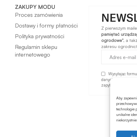
ZAKUPY MODU
NEWS
Proces zamówienia
Dostawy i formy płatności
Z pierwszym mail
pamiętać urządzaj
Polityka prywatności
ogrodowe"
, a ta
Regulamin sklepu
zakresu ogrodnictw
internetowego
Wysyłając formu
danych oraz komunik
zapytania. Więcej i
Aby zapewnić 
przechowywan
technologie 
unikalne ide
niekorzystnie