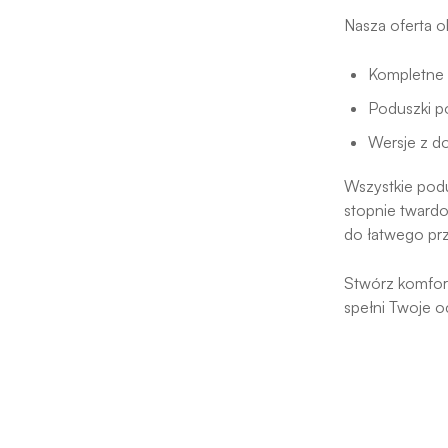
Nasza oferta 
Kompletne z
Poduszki po
Wersje z d
Wszystkie pod
stopnie twardo
do łatwego pr
Stwórz komfor
spełni Twoje o