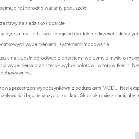
obejmuje różnorodne warianty poduszek:
estawy na siedzisko i oparcie
jedyncze na siedzisko i specjalne modele do krzeseł składanyc
odatkowymi wypełnieniami i systemami mocowania
uszki na krzesła ogrodowe z oparciem tworzymy z myślą o maks
ści wypełnienia oraz szeroki wybór kolorów i wzorów tkanin. N
zechowywania.
tową przestrzeń wypoczynkową z poduszkami MODU. Nasi ekspe
czekiwania i będzie służyć przez lata. Skontaktuj się z nami, a