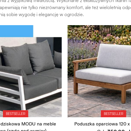
nia z wyjątkową trwałością. Wykonane z ekskluzywnych tkanin ta
ewniają nie tylko niezrównany komfort, ale też wieloletnią odp
nią sobie wygodę i elegancję w ogrodzie.
BESTSELLER
BESTSELLER
edziskowa MODU na meble
Poduszka oparciowa 120 x 
we (szyte pod wymiar)