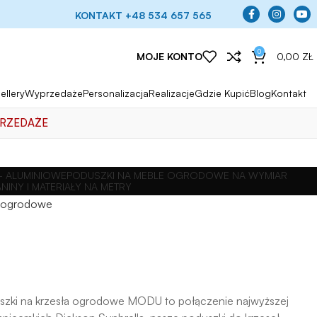
KONTAKT +48 534 657 565
0
MOJE KONTO
0,00
ZŁ
ellery
Wyprzedaże
Personalizacja
Realizacje
Gdzie Kupić
Blog
Kontakt
RZEDAŻE
 ALUMINIOWE
PODUSZKI NA MEBLE OGRODOWE NA WYMIAR
ANINY I MATERIAŁY NA METRY
a ogrodowe
szki na krzesła ogrodowe MODU to połączenie najwyższej