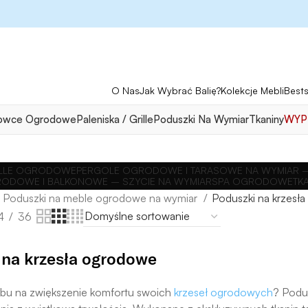
O Nas
Jak Wybrać Balię?
Kolekcje Mebli
Bests
owce Ogrodowe
Paleniska / Grille
Poduszki Na Wymiar
Tkaniny
WYP
RILLE OGRODOWE
PERGOLE OGRODOWE I TARASOWE NA WYMIAR –
ODOWE I BALKONOWE – SZYCIE NA WYMIAR
SPA OGRODOWE
TK
Poduszki na meble ogrodowe na wymiar
Poduszki na krzesł
4
36
 na krzesła ogrodowe
bu na zwiększenie komfortu swoich
krzeseł ogrodowych
? Podu