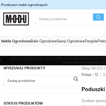
Producent mebli ogrodowych
Meble Ogrodowe
Balie Ogrodowe
Sauny Ogrodowe
Pergole
Pokr
MEBLE OGRODOWE I TARASOWE NA WYMIAR
PALENISKA/G
POKROWCE NA MEBLE OGR
WYSZUKAJ PRODUKTY
Pokaż
12
2
Poduszki
Szukasz sposo
STATUS PRODUKTÓW