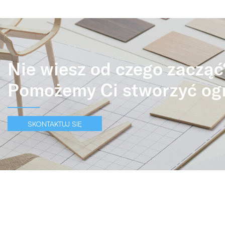
Nie wiesz od czego zacząć
Pomożemy Ci stworzyć og
SKONTAKTUJ SIĘ