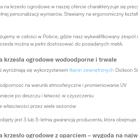
 na krzesło ogrodowe w naszej ofercie charakteryzuje się prec
łnej personalizacji wymiarów. Stawiamy na ergonomiczny kształ
izujemy w całości w Polsce, gdzie nasz wykwalifikowany zespół
rzesła można w pełni dostosować do posiadanych mebli.
a krzesła ogrodowe wodoodporne i trwałe
i wyróżniają się wykorzystaniem
tkanin zewnętrznych
Dickson Su
odporność na warunki atmosferyczne i promieniowanie UV
hnięcie po deszczu i łatwość w czyszczeniu
 właściwości przez wiele sezonów
objęty jest 3 lub 5-letnią gwarancją producenta, która obejmuje 
a krzesło ogrodowe z oparciem – wygoda na naj