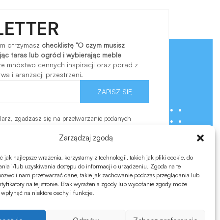
LETTER
em otrzymasz
checklistę "O czym musisz
ąc taras lub ogród i wybierając meble
kże mnóstwo cennych inspiracji oraz porad z
a i aranżacji przestrzeni.
ZAPISZ SIĘ
larz, zgadzasz się na przetwarzanie podanych
ację w celach związanych z realizacją przesłanego
nformacji znajdziesz w
polityce prywatności.
Zarządzaj zgodą
jak najlepsze wrażenia, korzystamy z technologii, takich jak pliki cookie, do
ia i/lub uzyskiwania dostępu do informacji o urządzeniu. Zgoda na te
pozwoli nam przetwarzać dane, takie jak zachowanie podczas przeglądania lub
ntyfikatory na tej stronie. Brak wyrażenia zgody lub wycofanie zgody może
 wpłynąć na niektóre cechy i funkcje.