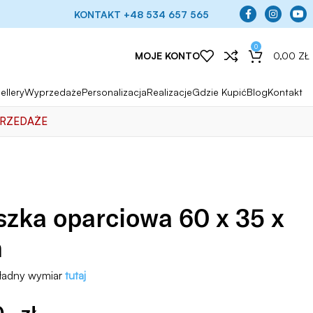
KONTAKT +48 534 657 565
0
MOJE KONTO
0,00
ZŁ
ellery
Wyprzedaże
Personalizacja
Realizacje
Gdzie Kupić
Blog
Kontakt
RZEDAŻE
zka oparciowa 60 x 35 x
m
ładny wymiar
tutaj