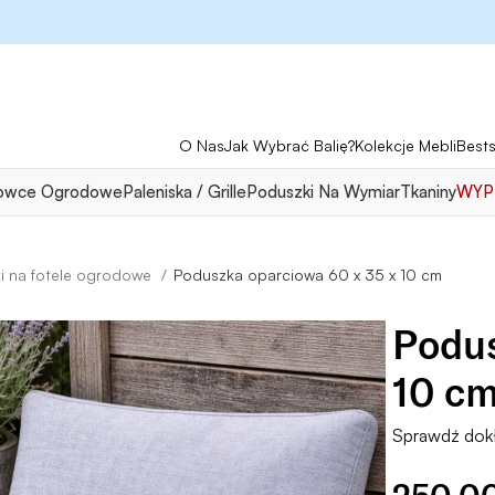
O Nas
Jak Wybrać Balię?
Kolekcje Mebli
Bests
owce Ogrodowe
Paleniska / Grille
Poduszki Na Wymiar
Tkaniny
WYP
Poduszka oparciowa 60 x 35 x 10 cm
i na fotele ogrodowe
Podus
10 c
Sprawdź dok