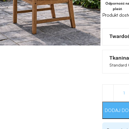
Odporność n
pleśń
Produkt dos
Twardoś
Tkanina
Standard 
DODAJ DO