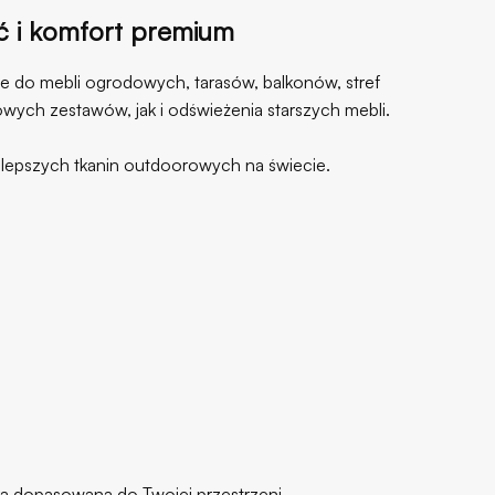
ć i komfort premium
e do mebli ogrodowych, tarasów, balkonów, stref
ych zestawów, jak i odświeżenia starszych mebli.
jlepszych tkanin outdoorowych na świecie.
ka dopasowana do Twojej przestrzeni.