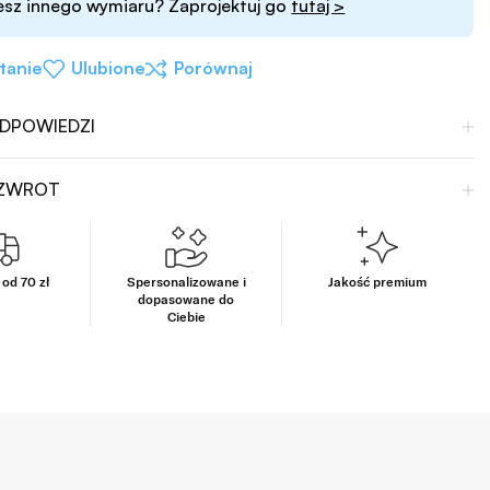
esz innego wymiaru? Zaprojektuj go
tutaj >
tanie
Ulubione
Porównaj
ODPOWIEDZI
 ZWROT
od 70 zł
Spersonalizowane i
Jakość premium
dopasowane do
Ciebie