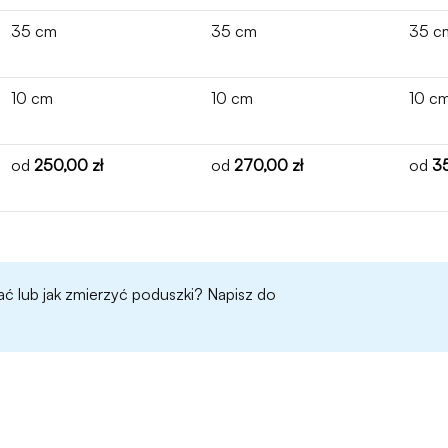
35 cm
35 cm
35 c
10 cm
10 cm
10 c
od
250,00 zł
od
270,00 zł
od
35
ać lub jak zmierzyć poduszki? Napisz do