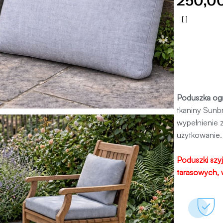
250,
Poduszka og
tkaniny Sunb
wypełnienie 
użytkowanie.
Poduszki szy
tarasowych, 