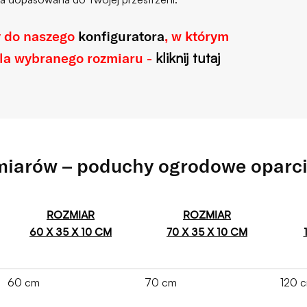
y do naszego
konfiguratora
, w którym
dla wybranego rozmiaru -
kliknij tutaj
zmiarów – poduchy ogrodowe opar
ROZMIAR
ROZMIAR
60 X 35 X 10 CM
70 X 35 X 10 CM
60 cm
70 cm
120 