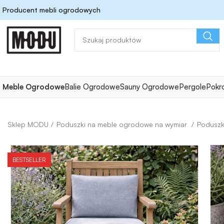
Producent mebli ogrodowych
Meble Ogrodowe
Balie Ogrodowe
Sauny Ogrodowe
Pergole
Pokr
Poduszki na meble ogrodowe na wymiar
Poduszk
BESTSELLER