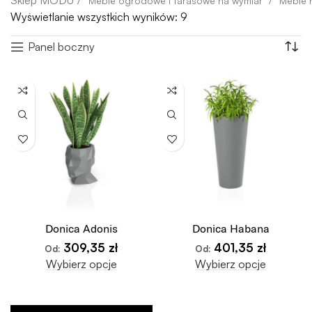
Meble ogrodowe i tarasowe na wymiar
Meble 
Wyświetlanie wszystkich wyników: 9
Panel boczny
Donica Adonis
Donica Habana
309,35
zł
401,35
zł
Od:
Od:
Wybierz opcje
Wybierz opcje