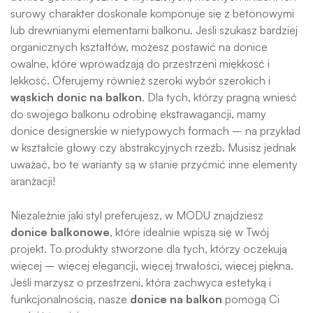
surowy charakter doskonale komponuje się z betonowymi
lub drewnianymi elementami balkonu. Jeśli szukasz bardziej
organicznych kształtów, możesz postawić na donice
owalne, które wprowadzają do przestrzeni miękkość i
lekkość. Oferujemy również szeroki wybór szerokich i
wąskich donic na balkon
. Dla tych, którzy pragną wnieść
do swojego balkonu odrobinę ekstrawagancji, mamy
donice designerskie w nietypowych formach – na przykład
w kształcie głowy czy abstrakcyjnych rzeźb. Musisz jednak
uważać, bo te warianty są w stanie przyćmić inne elementy
aranżacji!
Niezależnie jaki styl preferujesz, w MODU znajdziesz
donice balkonowe
, które idealnie wpiszą się w Twój
projekt. To produkty stworzone dla tych, którzy oczekują
więcej – więcej elegancji, więcej trwałości, więcej piękna.
Jeśli marzysz o przestrzeni, która zachwyca estetyką i
funkcjonalnością, nasze
donice na balkon
pomogą Ci