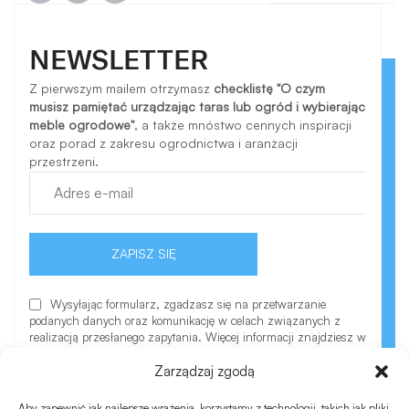
NEWSLETTER
Z pierwszym mailem otrzymasz
checklistę "O czym
musisz pamiętać urządzając taras lub ogród i wybierając
meble ogrodowe"
, a także mnóstwo cennych inspiracji
oraz porad z zakresu ogrodnictwa i aranżacji
przestrzeni.
ZAPISZ SIĘ
Wysyłając formularz, zgadzasz się na przetwarzanie
podanych danych oraz komunikację w celach związanych z
realizacją przesłanego zapytania. Więcej informacji znajdziesz w
polityce prywatności.
Zarządzaj zgodą
Aby zapewnić jak najlepsze wrażenia, korzystamy z technologii, takich jak pliki