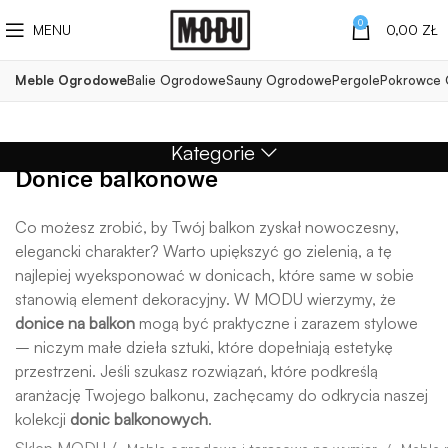
0
MENU
0,00
ZŁ
Meble Ogrodowe
Balie Ogrodowe
Sauny Ogrodowe
Pergole
Pokrowce
Kategorie
Donice balkonowe
Co możesz zrobić, by Twój balkon zyskał nowoczesny,
elegancki charakter? Warto upiększyć go zielenią, a tę
najlepiej wyeksponować w donicach, które same w sobie
stanowią element dekoracyjny. W MODU wierzymy, że
donice na balkon
mogą być praktyczne i zarazem stylowe
– niczym małe dzieła sztuki, które dopełniają estetykę
przestrzeni. Jeśli szukasz rozwiązań, które podkreślą
aranżację Twojego balkonu, zachęcamy do odkrycia naszej
kolekcji
donic balkonowych
.