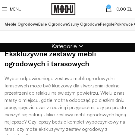
0
MENU
0,00
ZŁ
Meble Ogrodowe
Balie Ogrodowe
Sauny Ogrodowe
Pergole
Pokrowce
Kategorie
Ekskluzywne zestawy mebli
ogrodowych i tarasowych
Wybór odpowiedniego zestawu mebli ogrodowych i
tarasowych może być kluczowy dla stworzenia idealnej
przestrzeni do relaksu na świeżym powietrzu. Wielu z nas
marzy o miejscu, gdzie można odpocząć po ciężkim dniu
pracy, spędzić czas z rodziną i przyjaciółmi, czy po prostu
cieszyć się naturą. Jakie zestawy mebli ogrodowych będą
najlepsze? Czy lepszy będzie komplet wypoczynkowy na
taras, czy może ekskluzywny zestaw ogrodowy z