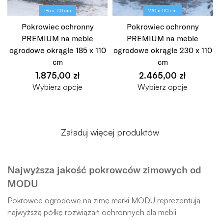
185 x 110 cm
230 x 110 cm
Pokrowiec ochronny
Pokrowiec ochronny
PREMIUM na meble
PREMIUM na meble
ogrodowe okrągłe 185 x 110
ogrodowe okrągłe 230 x 110
cm
cm
1.875,00
zł
2.465,00
zł
Wybierz opcje
Wybierz opcje
Załaduj więcej produktów
Najwyższa jakość pokrowców zimowych od
MODU
Pokrowce ogrodowe na zimę marki MODU reprezentują
najwyższą półkę rozwiązań ochronnych dla mebli