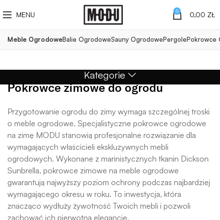
0
MENU
0,00
ZŁ
Meble Ogrodowe
Balie Ogrodowe
Sauny Ogrodowe
Pergole
Pokrowce
Kategorie
Pokrowce zimowe do ogrodu
Przygotowanie ogrodu do zimy wymaga szczególnej troski
o meble ogrodowe. Specjalistyczne pokrowce ogrodowe
na zimę MODU stanowią profesjonalne rozwiązanie dla
wymagających właścicieli ekskluzywnych mebli
ogrodowych. Wykonane z marinistycznych tkanin Dickson
Sunbrella, pokrowce zimowe na meble ogrodowe
gwarantują najwyższy poziom ochrony podczas najbardziej
wymagającego okresu w roku. To inwestycja, która
znacząco wydłuży żywotność Twoich mebli i pozwoli
zachować ich pierwotną elegancję.