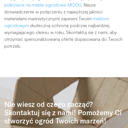
pokrowce na meble ogrodowe MODU
. Nasze
doświadczenie w połączeniu z najwyższej jakości
materiałami marinistycznymi zapewni Twoim
meblom
ogrodowym
skuteczną ochronę podczas najbardziej
wymagającego okresu w roku. Skontaktuj się z nami, aby
otrzymać spersonalizowaną ofertę dopasowaną do Twoich
potrzeb.
Nie wiesz od czego zacząć?
Skontaktuj się z nami! Pomożemy Ci
stworzyć ogród Twoich marzeń!