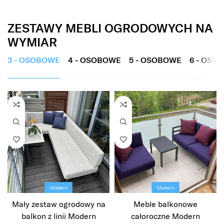
ZESTAWY MEBLI OGRODOWYCH NA
WYMIAR
3 - OSOBOWE
4 - OSOBOWE
5 - OSOBOWE
6 - OSO
Modern
Modern
Mały zestaw ogrodowy na
Meble balkonowe
balkon z linii Modern
całoroczne Modern