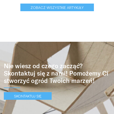
ZOBACZ WSZYSTKIE ARTYKUŁY
Nie wiesz od czego zacząć?
Skontaktuj się z nami! Pomożemy Ci
stworzyć ogród Twoich marzeń!
SKONTAKTUJ SIĘ