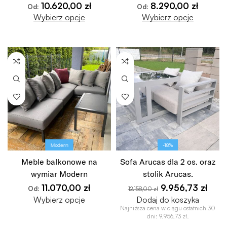
10.620,00
zł
8.290,00
zł
Od:
Od:
Wybierz opcje
Wybierz opcje
Modern
-18%
Meble balkonowe na
Sofa Arucas dla 2 os. oraz
wymiar Modern
stolik Arucas.
11.070,00
zł
9.956,73
zł
Od:
12.158,00
zł
Wybierz opcje
Dodaj do koszyka
Najniższa cena w ciągu ostatnich 30
dni:
9.956,73
zł
.