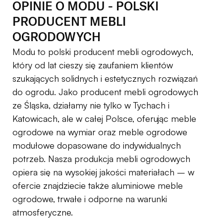
OPINIE O MODU - POLSKI
Poduszki
PRODUCENT MEBLI
Poduchy ogrodowe na wymiar,
OGRODOWYCH
idealnie dopasowane do Twoich mebli
Modu to polski producent mebli ogrodowych,
ogrodowych
który od lat cieszy się zaufaniem klientów
szukających solidnych i estetycznych rozwiązań
ODKRYJ KOLEKCJE
do ogrodu. Jako producent mebli ogrodowych
ze Śląska, działamy nie tylko w Tychach i
Katowicach, ale w całej Polsce, oferując meble
ogrodowe na wymiar oraz meble ogrodowe
modułowe dopasowane do indywidualnych
potrzeb. Nasza produkcja mebli ogrodowych
opiera się na wysokiej jakości materiałach – w
ofercie znajdziecie także aluminiowe meble
ogrodowe, trwałe i odporne na warunki
atmosferyczne.