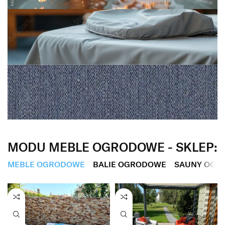
Balie ogrodowe
Balie ogrodowe z hydromasażem,
dostępne w różnych stylach i
rozmiarach
Pokrowce ogrodowe
ODKRYJ KOLEKCJE
Skuteczna, profesjonalna ochrona
dla mebli ogrodowych
Tkaniny Premium
MODU MEBLE OGRODOWE - SKLEP:
Ekskluzywne tkaniny Sunbrella
MEBLE OGRODOWE
BALIE OGRODOWE
SAUNY OGR
odporne
na warunki atmosferyczne