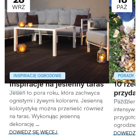
WRZ
PAŹ
INSPIRACJE OGRODOWE
PORADY O
Inspiracje na jesienny taras
10 rzec
przydad
Jesień to pora roku, która zachwyca
ognistymi i żywymi kolorami. Jesienną
Październi
kolorystykę można przenieść również
intensywn
na taras. Wykonując jesienną
przygotowa
dekorację
...
ogrodzie. 
DOWIEDZ SIĘ WIĘCEJ
DOWIEDZ S