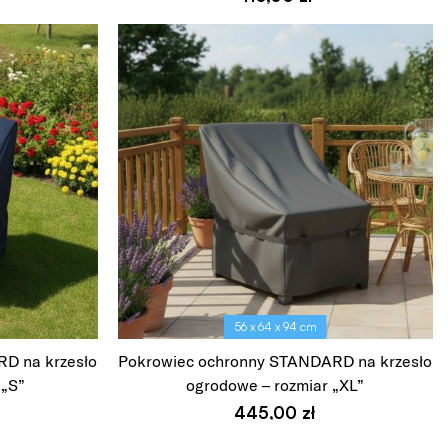
Wybierz opcje
56 x 64 x 94 cm
D na krzesło
Pokrowiec ochronny STANDARD na krzesło
 „S”
ogrodowe – rozmiar „XL”
445,00
zł
Wybierz opcje