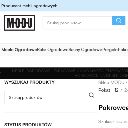
Producent mebli ogrodowych
Meble Ogrodowe
Balie Ogrodowe
Sauny Ogrodowe
Pergole
Pokr
MEBLE OGRODOWE I TARASOWE NA WYMIAR
PALENISKA/G
POKROWCE NA MEBLE OGR
WYSZUKAJ PRODUKTY
Pokaż
12
2
Pokrowce
Szukasz skute
STATUS PRODUKTÓW