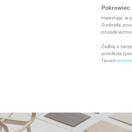
Pokrowiec 
Inwestując w p
Sunbrella, pos
posiada wzmocn
Zadbaj o swoj
przedłużą żywo
Twoich
krzese