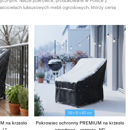
erycznymi. Nasze pokrowce, produkowane w Polsce z
łaścicielach luksusowych mebli ogrodowych, którzy cenią
55 x 51 x 82 cm
M na krzesło
Pokrowiec ochronny PREMIUM na krzesło
 „L”
ogrodowe – rozmiar „M”