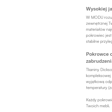
Wysokiej j
W MODU rozum
zewnętrznej T
materiałów naj
pokrowiec jes
stabilne przyl
Pokrowce o
zabrudzen
Tkaniny Dicks
kompleksowej 
wyjątkową odp
temperatury (z
Każdy pokrowi
Twoich mebli.