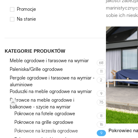
jakości zabez
marinistycznyc
Promocje
sobie ich niesk
Na stanie
KATEGORIE PRODUKTÓW
Meble ogrodowe i tarasowe na wymiar
68
Paleniska/Grille ogrodowe
11
Pergole ogrodowe i tarasowe na wymiar -
2
aluminiowe
Poduszki na meble ogrodowe na wymiar
9
Pokrowce na meble ogrodowe i
75
balkonowe - szycie na wymiar
Pokrowce na fotele ogrodowe
8
Pokrowce na grille ogrodowe
16
Pokrowiec n
Pokrowce na krzesła ogrodowe
9