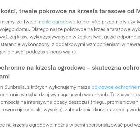
akości, trwałe pokrowce na krzesła tarasowe o
iemy, że Twoje
meble ogrodowe
to nie tylko przedmioty użytk
wojego domu. Dlatego nasze pokrowce na krzesła tarasowe wyko
wyższej klasy, wykorzystywanych w żeglarstwie, gdzie odpornoś
t starannie wykończony, z dodatkowymi wzmocnieniami w newr
eganie nawet podczas silnego wiatru.
chronne na krzesła ogrodowe – skuteczna ochron
iami
on Sunbrella, z których wykonujemy nasze
pokrowce ochronne 
ochronie w najbardziej wymagających warunkach. Te zaawansowa
ornością na intensywne opady deszczu i śniegu, promieniowani
arówno ujemne jak i wysokie), zabrudzenia i kurz oraz słoną wod
ec na krzesła ogrodowe można w pełni spersonalizować pod w