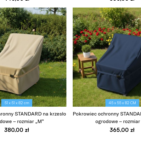
Wybierz opcje
Wybierz opcje
51 x 51 x 82 cm
45 x 55 x 82 CM
hronny STANDARD na krzesło
Pokrowiec ochronny STANDAR
dowe – rozmiar „M”
ogrodowe – rozmiar
380,00
zł
365,00
zł
Wybierz opcje
Wybierz opcje