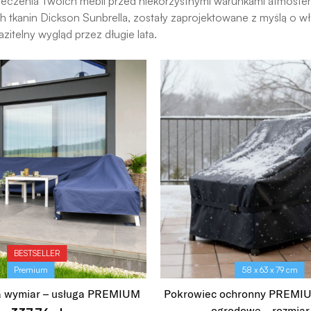
pieczenia Twoich mebli przed niekorzystnymi warunkami atmosf
h tkanin Dickson Sunbrella, zostały zaprojektowane z myślą o w
azitelny wygląd przez długie lata.
BESTSELLER
Premium
58 x 63 x 79 cm
a wymiar – usługa PREMIUM
Pokrowiec ochronny PREMIU
ogrodowe – rozmiar