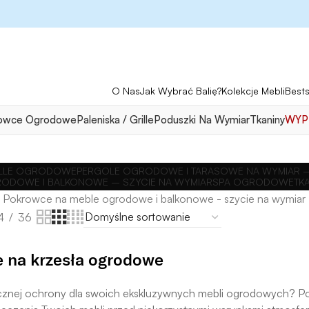
O Nas
Jak Wybrać Balię?
Kolekcje Mebli
Bests
owce Ogrodowe
Paleniska / Grille
Poduszki Na Wymiar
Tkaniny
WYP
RILLE OGRODOWE
PERGOLE OGRODOWE I TARASOWE NA WYMIAR –
ODOWE I BALKONOWE – SZYCIE NA WYMIAR
SPA OGRODOWE
TK
Pokrowce na meble ogrodowe i balkonowe - szycie na wymiar
4
36
 na krzesła ogrodowe
cznej ochrony dla swoich ekskluzywnych mebli ogrodowych? P