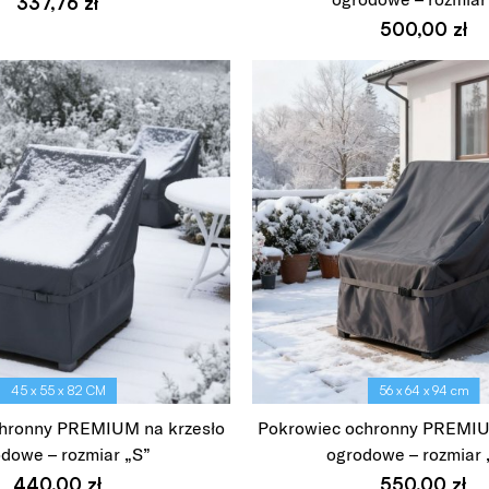
337,76
zł
Wybierz opcje
500,00
zł
Wybierz opcje
45 x 55 x 82 CM
56 x 64 x 94 cm
hronny PREMIUM na krzesło
Pokrowiec ochronny PREMIU
dowe – rozmiar „S”
ogrodowe – rozmiar 
440,00
zł
550,00
zł