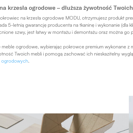
na krzesła ogrodowe – dłuższa żywotność Twoich
okrowiec na krzesła ogrodowe MODU, otrzymujesz produkt premi
iada 5-letnią gwarancję producenta na tkaninę i wykonanie (dla
ione szwy, jest łatwy w montażu i demontażu oraz można go pra
e meble ogrodowe, wybierając pokrowce premium wykonane z mar
tność Twoich mebli i pomogą zachować ich nieskazitelny wygląd.
ł ogrodowych
.