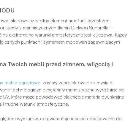
d MODU
owe, ale również istotny element aranżacji przestrzeni
nujemy z marinistycznych tkanin Dickson Sunbrella –
ć na ekstremalne warunki atmosferyczne jest kluczowa. Każdy
algicznych punktach i systemem mocowań zapewniającym
a Twoich mebli przed zimnem, wilgocią i
na meble ogrodowe
, zostały zaprojektowane z myślą o
ne technologicznie materiały marinistyczne wyróżniają się
e UV, które może powodować blaknięcie materiałów, skrajne
ę i trudne warunki atmosferyczne.
zględem wymiarów, co gwarantuje idealne dopasowanie do