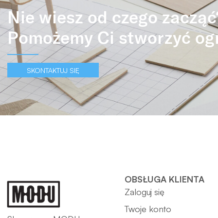
Nie wiesz od czego zacząć
Pomożemy Ci stworzyć og
SKONTAKTUJ SIĘ
OBSŁUGA KLIENTA
Zaloguj się
Twoje konto