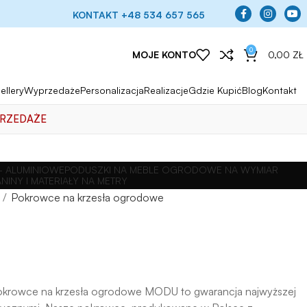
KONTAKT +48 534 657 565
0
MOJE KONTO
0,00
ZŁ
ellery
Wyprzedaże
Personalizacja
Realizacje
Gdzie Kupić
Blog
Kontakt
RZEDAŻE
 ALUMINIOWE
PODUSZKI NA MEBLE OGRODOWE NA WYMIAR
ANINY I MATERIAŁY NA METRY
Pokrowce na krzesła ogrodowe
okrowce na krzesła ogrodowe MODU to gwarancja najwyższej