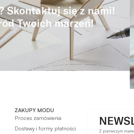
? Skontaktuj się z nami!
ród Twoich marzeń!
ZAKUPY MODU
NEWS
Proces zamówienia
Dostawy i formy płatności
Z pierwszym mail