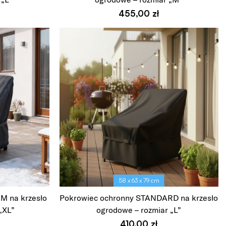
455,00
zł
Wybierz opcje
58 x 63 x 79 cm
M na krzesło
Pokrowiec ochronny STANDARD na krzesło
„XL”
ogrodowe – rozmiar „L”
410,00
zł