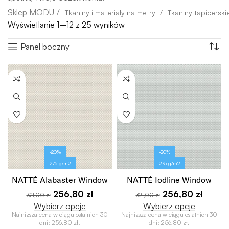
Tkaniny i materiały na metry
Tkaniny tapicerski
Wyświetlanie 1–12 z 25 wyników
Panel boczny
-20%
-20%
275 g/m2
275 g/m2
NATTÉ Alabaster Window
NATTÉ Iodline Window
256,80
zł
256,80
zł
321,00
zł
321,00
zł
Wybierz opcje
Wybierz opcje
Najniższa cena w ciągu ostatnich 30
Najniższa cena w ciągu ostatnich 30
dni:
256,80
zł
.
dni:
256,80
zł
.