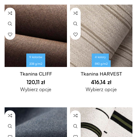
9 kolorów
4 kolory
208 g/m2
590 g/m2
Tkanina CLIFF
Tkanina HARVEST
120,11
zł
416,14
zł
Wybierz opcje
Wybierz opcje