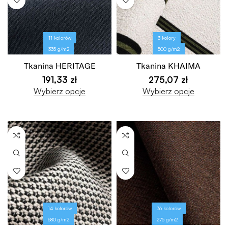
11 kolorów
3 kolory
335 g/m2
500 g/m2
Tkanina HERITAGE
Tkanina KHAIMA
191,33
zł
275,07
zł
Wybierz opcje
Wybierz opcje
14 kolorów
36 kolorów
680 g/m2
275 g/m2