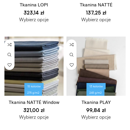
Tkanina LOPI
Tkanina NATTÉ
323,14
zł
137,25
zł
Wybierz opcje
Wybierz opcje
15 kolorów
13 kolorów
275 g/m2
245 g/m2
Tkanina NATTÉ Window
Tkanina PLAY
321,00
zł
99,84
zł
Wybierz opcje
Wybierz opcje