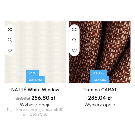
-20%
4 kolory
275 g/m2
420 g/m2
NATTÉ White Window
Tkanina CARAT
256,80
zł
236,04
zł
321,00
zł
Wybierz opcje
Wybierz opcje
Najniższa cena w ciągu ostatnich 30
dni:
256,80
zł
.