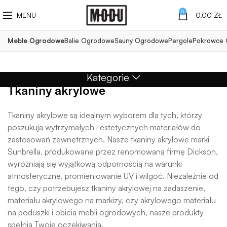
0
MENU
0,00
ZŁ
Meble Ogrodowe
Balie Ogrodowe
Sauny Ogrodowe
Pergole
Pokrowce
Kategorie
Tkaniny akrylowe
Tkaniny akrylowe są idealnym wyborem dla tych, którzy
poszukują wytrzymałych i estetycznych materiałów do
zastosowań zewnętrznych. Nasze tkaniny akrylowe marki
Sunbrella, produkowane przez renomowaną firmę Dickson,
wyróżniają się wyjątkową odpornością na warunki
atmosferyczne, promieniowanie UV i wilgoć. Niezależnie od
tego, czy potrzebujesz tkaniny akrylowej na zadaszenie,
materiału akrylowego na markizy, czy akrylowego materiału
na poduszki i obicia mebli ogrodowych, nasze produkty
spełnią Twoje oczekiwania.