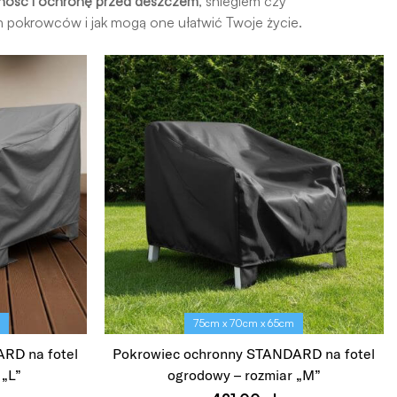
ność i ochronę przed deszczem
, śniegiem czy
h pokrowców i jak mogą one ułatwić Twoje życie.
m
75cm x 70cm x 65cm
RD na fotel
Pokrowiec ochronny STANDARD na fotel
 „L”
ogrodowy – rozmiar „M”