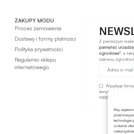
ZAKUPY MODU
NEWS
Proces zamówienia
Dostawy i formy płatności
Z pierwszym mail
pamiętać urządzaj
Polityka prywatności
ogrodowe"
, a ta
Regulamin sklepu
zakresu ogrodnictw
internetowego
Wysyłając formu
danych oraz komunik
zapytania. Więcej i
Aby zapewnić 
przechowywan
technologie 
unikalne ide
niekorzystnie