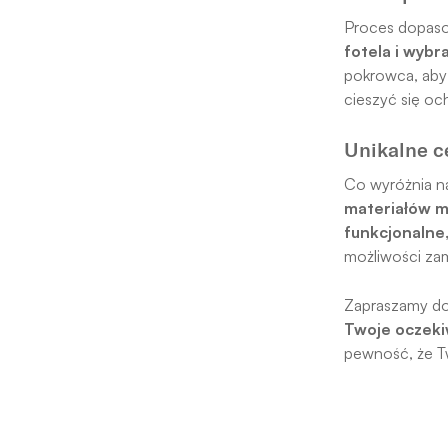
Proces dopaso
fotela i wybr
pokrowca, aby 
cieszyć się o
Unikalne c
Co wyróżnia n
materiałów m
funkcjonalne,
możliwości zam
Zapraszamy do
Twoje oczeki
pewność, że Tw