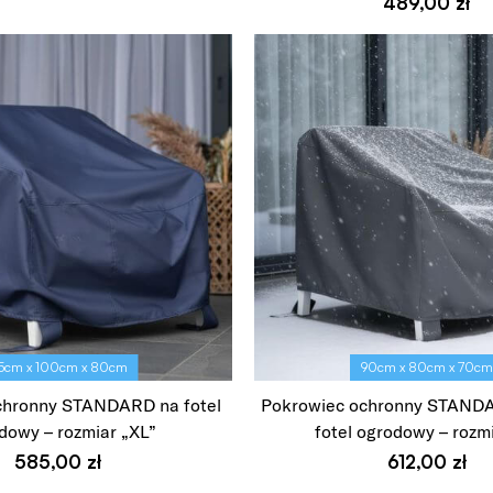
Wybierz opcje
489,00
zł
Wybierz opcje
5cm x 100cm x 80cm
90cm x 80cm x 70c
chronny STANDARD na fotel
Pokrowiec ochronny STAND
dowy – rozmiar „XL”
fotel ogrodowy – rozmi
585,00
zł
612,00
zł
Wybierz opcje
Wybierz opcje