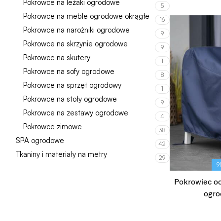
Pokrowce na leżaki ogrodowe
5
Pokrowce na meble ogrodowe okrągłe
16
Pokrowce na narożniki ogrodowe
9
Pokrowce na skrzynie ogrodowe
9
Pokrowce na skutery
1
Pokrowce na sofy ogrodowe
8
Pokrowce na sprzęt ogrodowy
1
Pokrowce na stoły ogrodowe
9
Pokrowce na zestawy ogrodowe
4
Pokrowce zimowe
38
SPA ogrodowe
42
Tkaniny i materiały na metry
29
9
Pokrowiec o
ogro