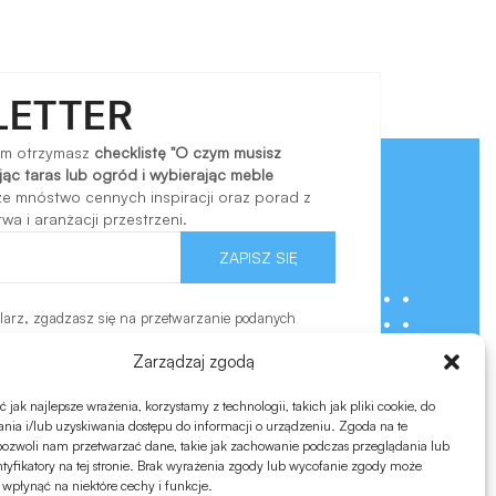
LETTER
em otrzymasz
checklistę "O czym musisz
ąc taras lub ogród i wybierając meble
kże mnóstwo cennych inspiracji oraz porad z
a i aranżacji przestrzeni.
ZAPISZ SIĘ
larz, zgadzasz się na przetwarzanie podanych
ację w celach związanych z realizacją przesłanego
nformacji znajdziesz w
polityce prywatności.
Zarządzaj zgodą
jak najlepsze wrażenia, korzystamy z technologii, takich jak pliki cookie, do
ia i/lub uzyskiwania dostępu do informacji o urządzeniu. Zgoda na te
pozwoli nam przetwarzać dane, takie jak zachowanie podczas przeglądania lub
ntyfikatory na tej stronie. Brak wyrażenia zgody lub wycofanie zgody może
 wpłynąć na niektóre cechy i funkcje.