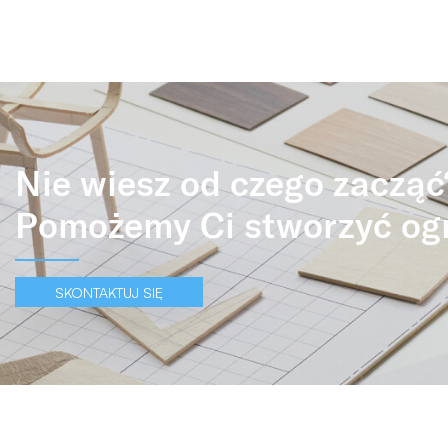
Nie wiesz od czego zacząć
Pomożemy Ci stworzyć og
SKONTAKTUJ SIĘ