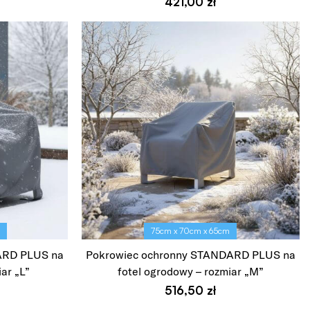
421,00
zł
Wybierz opcje
m
75cm x 70cm x 65cm
ARD PLUS na
Pokrowiec ochronny STANDARD PLUS na
ar „L”
fotel ogrodowy – rozmiar „M”
516,50
zł
Wybierz opcje