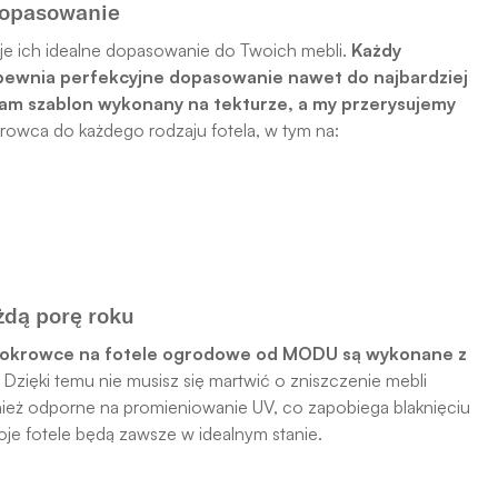
dopasowanie
e ich idealne dopasowanie do Twoich mebli.
Każdy
apewnia perfekcyjne dopasowanie nawet do najbardziej
nam szablon wykonany na tekturze, a my przerysujemy
owca do każdego rodzaju fotela, w tym na:
żdą porę roku
okrowce na fotele ogrodowe od MODU są wykonane z
Dzięki temu nie musisz się martwić o zniszczenie mebli
ież odporne na promieniowanie UV, co zapobiega blaknięciu
je fotele będą zawsze w idealnym stanie.