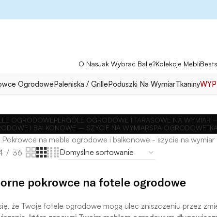
O Nas
Jak Wybrać Balię?
Kolekcje Mebli
Bests
owce Ogrodowe
Paleniska / Grille
Poduszki Na Wymiar
Tkaniny
WYP
RILLE OGRODOWE
PERGOLE OGRODOWE I TARASOWE NA WYMIAR –
ODOWE I BALKONOWE – SZYCIE NA WYMIAR
SPA OGRODOWE
TK
Pokrowce na meble ogrodowe i balkonowe - szycie na wymiar
4
36
rne pokrowce na fotele ogrodowe
się, że Twoje fotele ogrodowe mogą ulec zniszczeniu przez zm