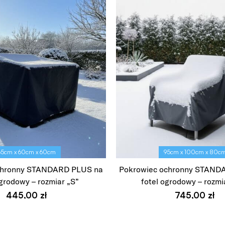
65cm x 60cm x 60cm
95cm x 100cm x 80c
chronny STANDARD PLUS na
Pokrowiec ochronny STAND
ogrodowy – rozmiar „S”
fotel ogrodowy – rozmi
445,00
zł
745,00
zł
Wybierz opcje
Wybierz opcje