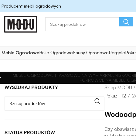
Producent mebli ogrodowych
Meble Ogrodowe
Balie Ogrodowe
Sauny Ogrodowe
Pergole
Pokr
MEBLE OGRODOWE I TARASOWE NA WYMIAR
PALENISKA/G
POKROWCE NA MEBLE OGR
WYSZUKAJ PRODUKTY
Pokaż
12
2
Wodoodpo
Czy obawiasz 
STATUS PRODUKTÓW