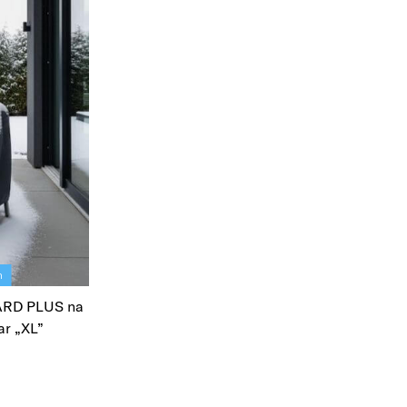
m
ARD PLUS na
ar „XL”