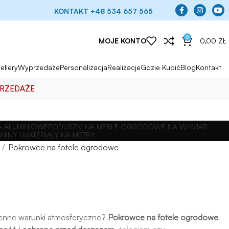
KONTAKT +48 534 657 565
0
MOJE KONTO
0,00
ZŁ
ellery
Wyprzedaże
Personalizacja
Realizacje
Gdzie Kupić
Blog
Kontakt
RZEDAŻE
 ALUMINIOWE
PODUSZKI NA MEBLE OGRODOWE NA WYMIAR
ANINY I MATERIAŁY NA METRY
Pokrowce na fotele ogrodowe
ienne warunki atmosferyczne?
Pokrowce na fotele ogrodowe