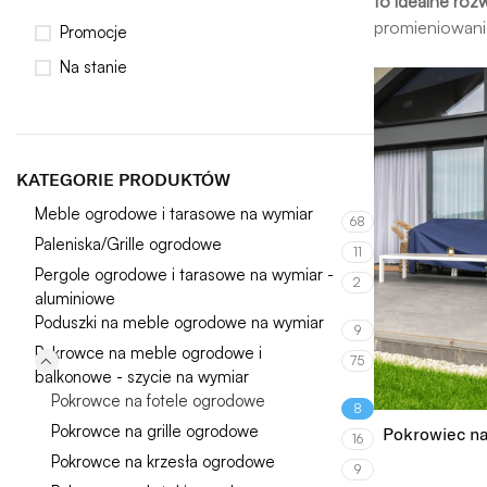
to idealne ro
promieniowanie
Promocje
Na stanie
KATEGORIE PRODUKTÓW
Meble ogrodowe i tarasowe na wymiar
68
Paleniska/Grille ogrodowe
11
Pergole ogrodowe i tarasowe na wymiar -
2
aluminiowe
Poduszki na meble ogrodowe na wymiar
9
Pokrowce na meble ogrodowe i
75
balkonowe - szycie na wymiar
Pokrowce na fotele ogrodowe
8
Pokrowce na grille ogrodowe
Pokrowiec n
16
Pokrowce na krzesła ogrodowe
9