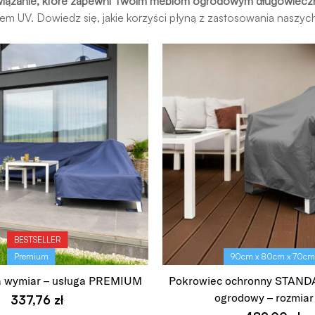
związanie, które zapewni Twoim meblom ogrodowym długowiecz
m UV. Dowiedz się, jakie korzyści płyną z zastosowania naszyc
BESTSELLER
Premium
90cm x 80cm x 70c
a wymiar – usługa PREMIUM
Pokrowiec ochronny STANDA
ogrodowy – rozmiar
337,76
zł