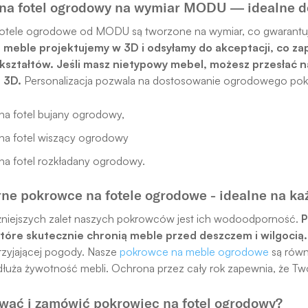
na fotel ogrodowy na wymiar MODU — idealne 
otele ogrodowe od MODU są tworzone na wymiar, co gwarantuj
 meble projektujemy w 3D i odsyłamy do akceptacji, co z
kształtów. Jeśli masz nietypowy mebel, możesz przesłać 
 3D.
Personalizacja pozwala na dostosowanie ogrodowego pokr
na fotel bujany ogrodowy,
na fotel wiszący ogrodowy
na fotel rozkładany ogrodowy.
e pokrowce na fotele ogrodowe - idealne na ka
żniejszych zalet naszych pokrowców jest ich wodoodporność.
P
tóre skutecznie chronią meble przed deszczem i wilgocią.
rzyjającej pogody. Nasze
pokrowce na meble ogrodowe
są równ
dłuża żywotność mebli. Ochrona przez cały rok zapewnia, że Two
wać i zamówić pokrowiec na fotel ogrodowy?