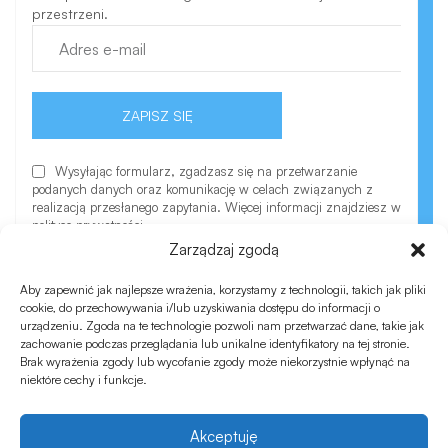
przestrzeni.
ZAPISZ SIĘ
Wysyłając formularz, zgadzasz się na przetwarzanie
podanych danych oraz komunikację w celach związanych z
realizacją przesłanego zapytania. Więcej informacji znajdziesz w
polityce prywatności.
Zarządzaj zgodą
Aby zapewnić jak najlepsze wrażenia, korzystamy z technologii, takich jak pliki
cookie, do przechowywania i/lub uzyskiwania dostępu do informacji o
urządzeniu. Zgoda na te technologie pozwoli nam przetwarzać dane, takie jak
zachowanie podczas przeglądania lub unikalne identyfikatory na tej stronie.
Brak wyrażenia zgody lub wycofanie zgody może niekorzystnie wpłynąć na
niektóre cechy i funkcje.
©Copyrights Modu.pl
Akceptuję