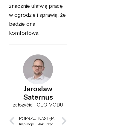
znacznie ułatwią pracę
w ogrodzie i sprawią, że
będzie ona
komfortowa.
Jarosław
Saternus
założyćiel i CEO MODU
POPRZEDNI
NASTĘPNY
Inspiracje na jesienny taras
Jak urządzić ogród zimowy