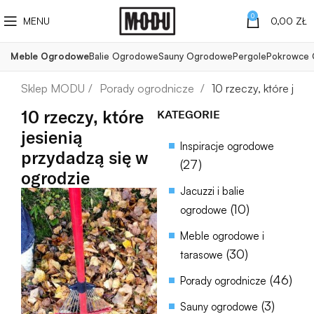
0
MENU
0,00
ZŁ
Meble Ogrodowe
Balie Ogrodowe
Sauny Ogrodowe
Pergole
Pokrowce
Porady ogrodnicze
10 rzeczy, które jesi
10 rzeczy, które
KATEGORIE
jesienią
Inspiracje ogrodowe
przydadzą się w
(27)
ogrodzie
Jacuzzi i balie
(10)
ogrodowe
Meble ogrodowe i
(30)
tarasowe
(46)
Porady ogrodnicze
(3)
Sauny ogrodowe