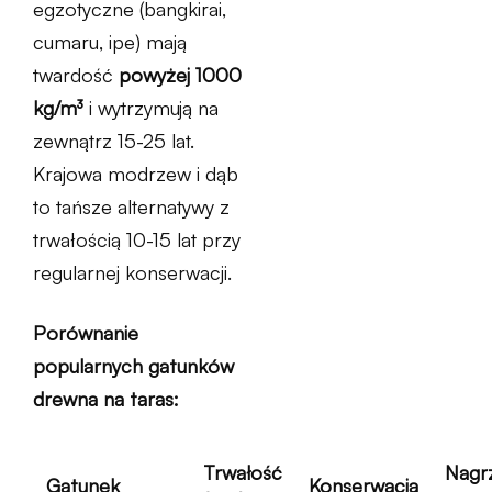
egzotyczne (bangkirai,
cumaru, ipe) mają
twardość
powyżej 1000
kg/m³
i wytrzymują na
zewnątrz 15-25 lat.
Krajowa modrzew i dąb
to tańsze alternatywy z
trwałością 10-15 lat przy
regularnej konserwacji.
Porównanie
popularnych gatunków
drewna na taras:
Trwałość
Nagr
Gatunek
Konserwacja