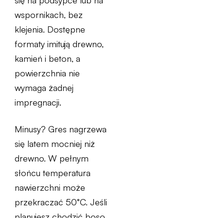
się na podsypce lub na
wspornikach, bez
klejenia. Dostępne
formaty imitują drewno,
kamień i beton, a
powierzchnia nie
wymaga żadnej
impregnacji.
Minusy? Gres nagrzewa
się latem mocniej niż
drewno. W pełnym
słońcu temperatura
nawierzchni może
przekraczać 50°C. Jeśli
planujesz chodzić boso,