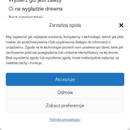
Ci na wyglądzie drewna
bez corocznej
Zarządzaj zgodą
konserwacji.
Aby zapewnić jak najlepsze wrażenia, korzystamy z technologii, takich jak pliki
cookie, do przechowywania i/lub uzyskiwania dostępu do informacji o
urządzeniu. Zgoda na te technologie pozwoli nam przetwarzać dane, takie jak
zachowanie podczas przeglądania lub unikalne identyfikatory na tej stronie.
Brak wyrażenia zgody lub wycofanie zgody może niekorzystnie wpłynąć na
niektóre cechy i funkcje.
Thermo drewno
Akceptuję
Odmów
Thermo deski, znane
również jako drewno
Zobacz preferencje
termo modyfikowane, to
0
Polityka prywatności
innowacyjne
Sklep
Ulubione
Koszyk
Moje konto
rozwiązanie dla tarasów.