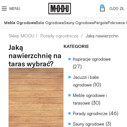
0
MENU
0,00
ZŁ
Meble Ogrodowe
Balie Ogrodowe
Sauny Ogrodowe
Pergole
Pokrowce
Porady ogrodnicze
Jaką nawierzchnię n
Jaką
KATEGORIE
nawierzchnię na
Inspiracje ogrodowe
taras wybrać?
(27)
Jacuzzi i balie
(10)
ogrodowe
Meble ogrodowe i
(30)
tarasowe
(46)
Porady ogrodnicze
(3)
Sauny ogrodowe