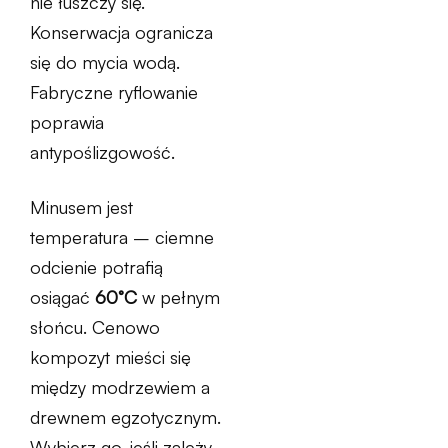
nie łuszczy się.
Konserwacja ogranicza
się do mycia wodą.
Fabryczne ryflowanie
poprawia
antypoślizgowość.
Minusem jest
temperatura – ciemne
odcienie potrafią
osiągać
60°C
w pełnym
słońcu. Cenowo
kompozyt mieści się
między modrzewiem a
drewnem egzotycznym.
Wybierz go, jeśli zależy