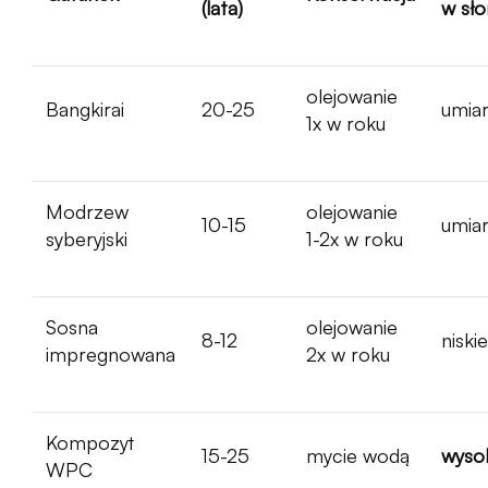
(lata)
w sł
olejowanie
Bangkirai
20-25
umia
1x w roku
Modrzew
olejowanie
10-15
umia
syberyjski
1-2x w roku
Sosna
olejowanie
8-12
niskie
impregnowana
2x w roku
Kompozyt
15-25
mycie wodą
wyso
WPC