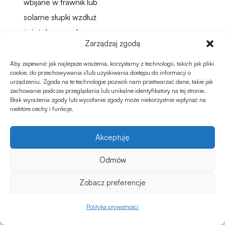
wbijane w trawnik lub
solarne słupki wzdłuż
ścieżek prowadzą
Zarządzaj zgodą
wszystkich po zmroku
Aby zapewnić jak najlepsze wrażenia, korzystamy z technologii, takich jak pliki
Zapomnij o halogenach
cookie, do przechowywania i/lub uzyskiwania dostępu do informacji o
urządzeniu. Zgoda na te technologie pozwoli nam przetwarzać dane, takie jak
skierowanych na stół –
zachowanie podczas przeglądania lub unikalne identyfikatory na tej stronie.
Brak wyrażenia zgody lub wycofanie zgody może niekorzystnie wpłynąć na
zamieniają kolację w
niektóre cechy i funkcje.
przesłuchanie. Świece w
szklanych osłonach dają
Akceptuję
ciepłą atmosferę, ale
Odmów
stawiaj je z dala od
zasłon i gałęzi.
Zobacz preferencje
Lampiony i
0
Polityka prywatności
światło
Sklep
Ulubione
Koszyk
Moje konto