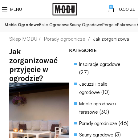
0
MENU
0,00
ZŁ
Meble Ogrodowe
Balie Ogrodowe
Sauny Ogrodowe
Pergole
Pokrowce
Porady ogrodnicze
Jak zorganizować pr
Jak
KATEGORIE
zorganizować
Inspiracje ogrodowe
przyjęcie w
(27)
ogrodzie?
Jacuzzi i balie
(10)
ogrodowe
Meble ogrodowe i
(30)
tarasowe
(46)
Porady ogrodnicze
(3)
Sauny ogrodowe