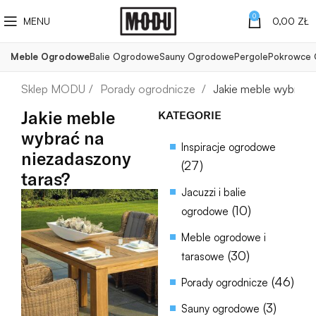
0
MENU
0,00
ZŁ
Meble Ogrodowe
Balie Ogrodowe
Sauny Ogrodowe
Pergole
Pokrowce
Porady ogrodnicze
Jakie meble wybrać 
Jakie meble
KATEGORIE
wybrać na
Inspiracje ogrodowe
niezadaszony
(27)
taras?
Jacuzzi i balie
(10)
ogrodowe
Meble ogrodowe i
(30)
tarasowe
(46)
Porady ogrodnicze
(3)
Sauny ogrodowe