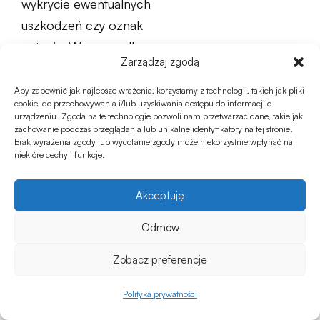
wykrycie ewentualnych
uszkodzeń czy oznak
zużycia. W przypadku
Zarządzaj zgodą
stwierdzenia takich
problemów, warto jak
Aby zapewnić jak najlepsze wrażenia, korzystamy z technologii, takich jak pliki
cookie, do przechowywania i/lub uzyskiwania dostępu do informacji o
najszybciej
urządzeniu. Zgoda na te technologie pozwoli nam przetwarzać dane, takie jak
zachowanie podczas przeglądania lub unikalne identyfikatory na tej stronie.
przeprowadzić
Brak wyrażenia zgody lub wycofanie zgody może niekorzystnie wpłynąć na
naprawę, aby uniknąć
niektóre cechy i funkcje.
dalszych uszkodzeń.
Akceptuję
Podsumowując,
Odmów
odpowiednia
pielęgnacja i
Zobacz preferencje
konserwacja mebli na
0
Polityka prywatności
tarasie niezadaszonym
Sklep
Ulubione
Koszyk
Moje konto