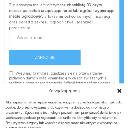
Z pierwszym mailem otrzymasz
checklistę "O czym
musisz pamiętać urządzając taras lub ogród i wybierając
meble ogrodowe"
, a także mnóstwo cennych inspiracji
oraz porad z zakresu ogrodnictwa i aranżacji
przestrzeni.
ZAPISZ SIĘ
Wysyłając formularz, zgadzasz się na przetwarzanie
podanych danych oraz komunikację w celach związanych z
realizacją przesłanego zapytania. Więcej informacji znajdziesz w
polityce prywatności.
Zarządzaj zgodą
Aby zapewnić jak najlepsze wrażenia, korzystamy z technologii, takich jak pliki
cookie, do przechowywania i/lub uzyskiwania dostępu do informacji o
urządzeniu. Zgoda na te technologie pozwoli nam przetwarzać dane, takie jak
zachowanie podczas przeglądania lub unikalne identyfikatory na tej stronie.
Brak wyrażenia zgody lub wycofanie zgody może niekorzystnie wpłynąć na
niektóre cechy i funkcje.