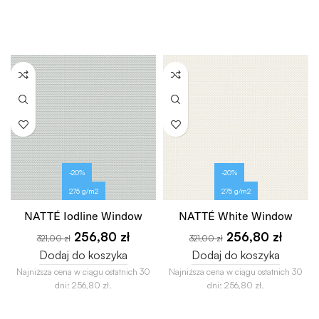
-20%
-20%
275 g/m2
275 g/m2
NATTÉ Iodline Window
NATTÉ White Window
256,80
zł
256,80
zł
321,00
zł
321,00
zł
Dodaj do koszyka
Dodaj do koszyka
Najniższa cena w ciągu ostatnich 30
Najniższa cena w ciągu ostatnich 30
dni:
256,80
zł
.
dni:
256,80
zł
.