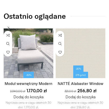
Ostatnio oglądane
-20%
-50%
275 g/m2
Moduł wewnętrzny Modern
NATTÉ Alabaster Window
1.170,00
zł
256,80
zł
2.340,00
zł
321,00
zł
Dodaj do koszyka
Dodaj do koszyka
Najniższa cena w ciągu ostatnich 30
Najniższa cena w ciągu ostatnich 30
dni:
1.170,00
zł
.
dni:
256,80
zł
.