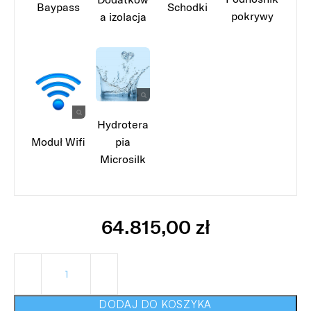
Baypass
Schodki
pokrywy
a izolacja
Hydrotera
Moduł Wifi
pia
Microsilk
64.815,00
zł
DODAJ DO KOSZYKA