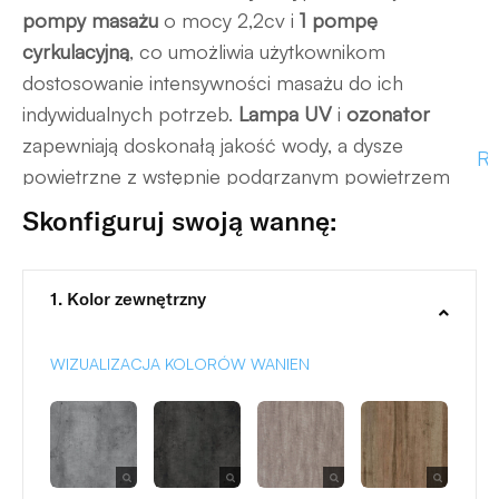
pompy masażu
o mocy 2,2cv i
1 pompę
cyrkulacyjną
, co umożliwia użytkownikom
dostosowanie intensywności masażu do ich
indywidualnych potrzeb.
Lampa UV
i
ozonator
zapewniają doskonałą jakość wody, a dysze
Ro
powietrzne z wstępnie podgrzanym powietrzem
oraz wodospad relaksacyjny dodatkowo
Skonfiguruj swoją wannę:
wzmacniają efekt relaksacyjny kąpieli.
1. Kolor zewnętrzny
WIZUALIZACJA KOLORÓW WANIEN