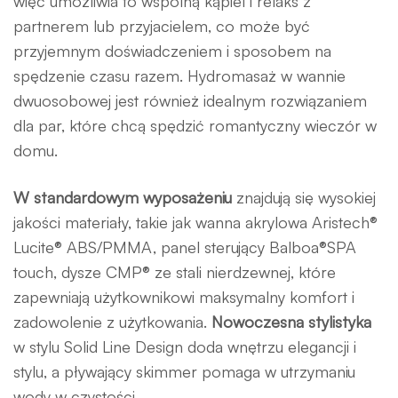
więc umożliwia to wspólną kąpiel i relaks z
partnerem lub przyjacielem, co może być
przyjemnym doświadczeniem i sposobem na
spędzenie czasu razem. Hydromasaż w wannie
dwuosobowej jest również idealnym rozwiązaniem
dla par, które chcą spędzić romantyczny wieczór w
domu.
W standardowym wyposażeniu
znajdują się wysokiej
jakości materiały, takie jak wanna akrylowa Aristech®
Lucite® ABS/PMMA, panel sterujący Balboa®SPA
touch, dysze CMP® ze stali nierdzewnej, które
zapewniają użytkownikowi maksymalny komfort i
zadowolenie z użytkowania.
Nowoczesna stylistyka
w stylu Solid Line Design doda wnętrzu elegancji i
stylu, a pływający skimmer pomaga w utrzymaniu
wody w czystości.