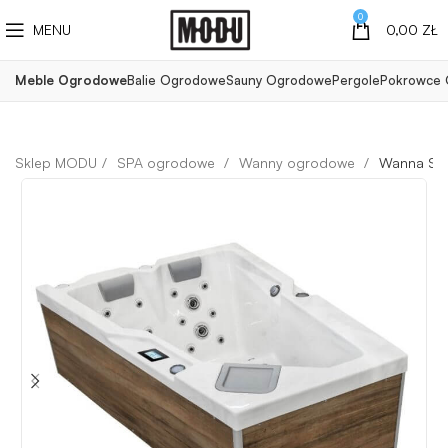
0
MENU
0,00
ZŁ
Meble Ogrodowe
Balie Ogrodowe
Sauny Ogrodowe
Pergole
Pokrowce
SPA ogrodowe
Wanny ogrodowe
Wanna SPA