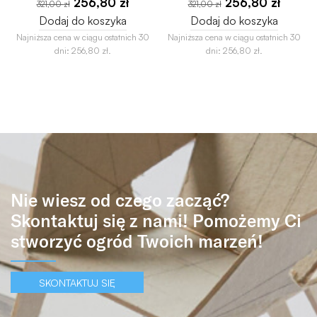
256,80
zł
256,80
zł
321,00
zł
321,00
zł
Dodaj do koszyka
Dodaj do koszyka
Najniższa cena w ciągu ostatnich 30
Najniższa cena w ciągu ostatnich 30
dni:
256,80
zł
.
dni:
256,80
zł
.
Nie wiesz od czego zacząć?
Skontaktuj się z nami! Pomożemy Ci
stworzyć ogród Twoich marzeń!
SKONTAKTUJ SIĘ