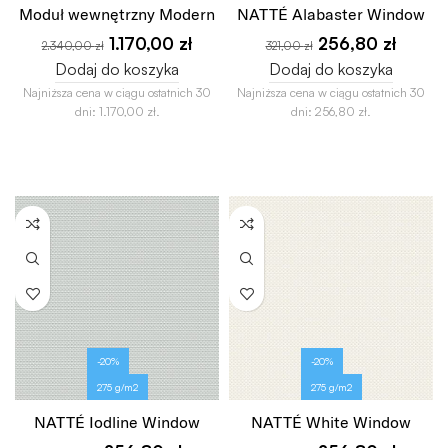
Moduł wewnętrzny Modern
NATTÉ Alabaster Window
1.170,00
zł
256,80
zł
2.340,00
zł
321,00
zł
Dodaj do koszyka
Dodaj do koszyka
Najniższa cena w ciągu ostatnich 30
Najniższa cena w ciągu ostatnich 30
dni:
1.170,00
zł
.
dni:
256,80
zł
.
-20%
-20%
275 g/m2
275 g/m2
NATTÉ Iodline Window
NATTÉ White Window