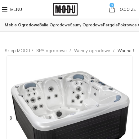
0
MENU
0,00
ZŁ
Meble Ogrodowe
Balie Ogrodowe
Sauny Ogrodowe
Pergole
Pokrowce
SPA ogrodowe
Wanny ogrodowe
Wanna SP