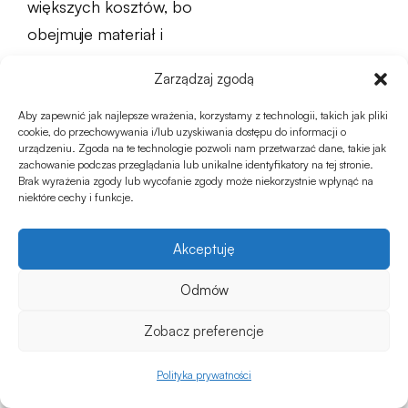
większych kosztów, bo
obejmuje materiał i
przygotowanie podłoża.
Zarządzaj zgodą
Trwałe aluminium
rozłożone na
Aby zapewnić jak najlepsze wrażenia, korzystamy z technologii, takich jak pliki
cookie, do przechowywania i/lub uzyskiwania dostępu do informacji o
kilkanaście sezonów
urządzeniu. Zgoda na te technologie pozwoli nam przetwarzać dane, takie jak
zachowanie podczas przeglądania lub unikalne identyfikatory na tej stronie.
wychodzi taniej niż
Brak wyrażenia zgody lub wycofanie zgody może niekorzystnie wpłynąć na
komplet wymieniany co
niektóre cechy i funkcje.
rok.
Akceptuję
Najczęściej
Odmów
zadawane
Zobacz preferencje
pytania o
0
Polityka prywatności
patio
Sklep
Ulubione
Koszyk
Moje konto