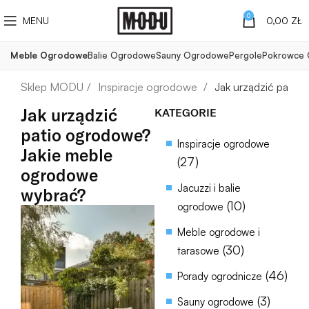
0
MENU
0,00
ZŁ
Meble Ogrodowe
Balie Ogrodowe
Sauny Ogrodowe
Pergole
Pokrowce
Inspiracje ogrodowe
Jak urządzić pati
Jak urządzić
KATEGORIE
patio ogrodowe?
Inspiracje ogrodowe
Jakie meble
(27)
ogrodowe
Jacuzzi i balie
wybrać?
(10)
ogrodowe
Meble ogrodowe i
(30)
tarasowe
(46)
Porady ogrodnicze
(3)
Sauny ogrodowe