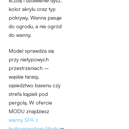
liczbę i ustawienie dysz,
kolor akrylu oraz typ
pokrywy. Wanna pasuje
do ogrodu, a nie ogród
do wanny.
Model sprawdza się
przy nietypowych
przestrzeniach –
wąskie tarasy,
sąsiedztwo basenu czy
strefa kąpieli pod
pergolą. W ofercie
MODU znajdziesz
wanny SPA z
hydromasażem Modu
w