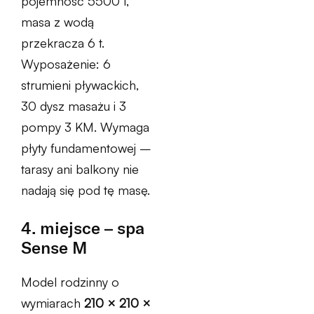
pojemność 5500 l,
masa z wodą
przekracza 6 t.
Wyposażenie: 6
strumieni pływackich,
30 dysz masażu i 3
pompy 3 KM. Wymaga
płyty fundamentowej –
tarasy ani balkony nie
nadają się pod tę masę.
4. miejsce – spa
Sense M
Model rodzinny o
wymiarach
210 × 210 ×