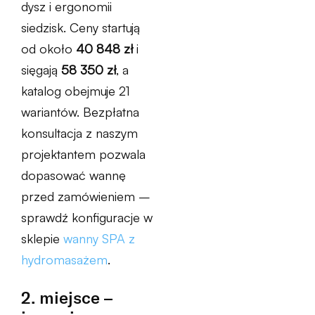
dysz i ergonomii
siedzisk. Ceny startują
od około
40 848 zł
i
sięgają
58 350 zł
, a
katalog obejmuje 21
wariantów. Bezpłatna
konsultacja z naszym
projektantem pozwala
dopasować wannę
przed zamówieniem –
sprawdź konfiguracje w
sklepie
wanny SPA z
hydromasażem
.
2. miejsce –