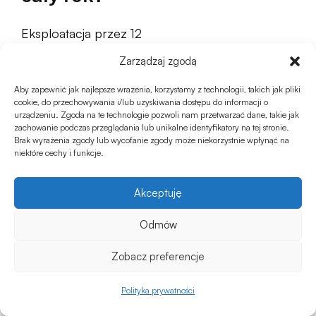
Eksploatacja przez 12
miesięcy wymaga rytmu
Zarządzaj zgodą
dopasowanego do
Aby zapewnić jak najlepsze wrażenia, korzystamy z technologii, takich jak pliki
sezonu – latem
cookie, do przechowywania i/lub uzyskiwania dostępu do informacji o
urządzeniu. Zgoda na te technologie pozwoli nam przetwarzać dane, takie jak
kontrola pH i
zachowanie podczas przeglądania lub unikalne identyfikatory na tej stronie.
czyszczenie filtra, zimą
Brak wyrażenia zgody lub wycofanie zgody może niekorzystnie wpłynąć na
niektóre cechy i funkcje.
utrzymanie temperatury
wody powyżej zera.
Akceptuję
Zasady zimowej
eksploatacji opisuje tekst
Odmów
jak korzystać z balii
Zobacz preferencje
ogrodowej zimą
, a
procedurę demontażu
0
Polityka prywatności
Sklep
Ulubione
sezonowego –
Koszyk
Moje konto