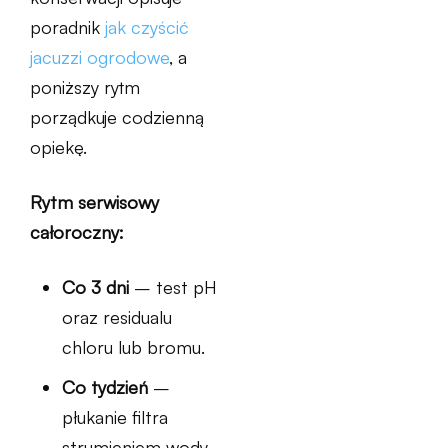
poradnik
jak czyścić
jacuzzi ogrodowe
, a
poniższy rytm
porządkuje codzienną
opiekę.
Rytm serwisowy
całoroczny:
Co 3 dni
– test pH
oraz residualu
chloru lub bromu.
Co tydzień
–
płukanie filtra
strumieniem wody