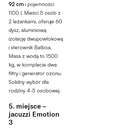
92 cm
i pojemności
1100 l. Mieści 5 osób z
2 leżankami, oferuje 60
dysz, aluminiową
izolację dwupowłokową
i sterownik Balboa.
Masa z wodą to 1500
kg, w komplecie dwa
filtry i generator ozonu.
Solidny wybór dla
rodziny 4-5 osobowej.
5. miejsce –
jacuzzi Emotion
3