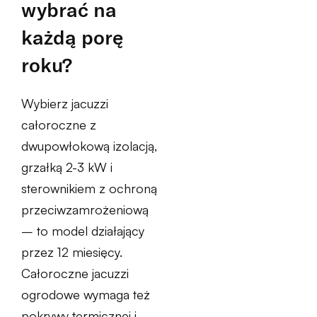
wybrać na
każdą porę
roku?
Wybierz jacuzzi
całoroczne z
dwupowłokową izolacją,
grzałką 2-3 kW i
sterownikiem z ochroną
przeciwzamrożeniową
– to model działający
przez 12 miesięcy.
Całoroczne jacuzzi
ogrodowe wymaga też
pokrywy termicznej i