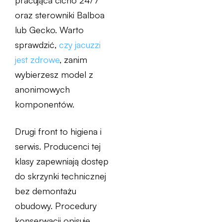
pracująca cicho 24/7
oraz sterowniki Balboa
lub Gecko. Warto
sprawdzić,
czy jacuzzi
jest zdrowe
, zanim
wybierzesz model z
anonimowych
komponentów.
Drugi front to higiena i
serwis. Producenci tej
klasy zapewniają dostęp
do skrzynki technicznej
bez demontażu
obudowy. Procedury
konserwacji opisuje