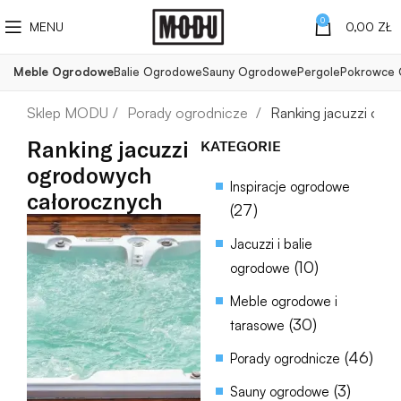
0
MENU
0,00
ZŁ
Meble Ogrodowe
Balie Ogrodowe
Sauny Ogrodowe
Pergole
Pokrowce
Porady ogrodnicze
Ranking jacuzzi og
Ranking jacuzzi
KATEGORIE
ogrodowych
Inspiracje ogrodowe
całorocznych
(27)
Jacuzzi i balie
(10)
ogrodowe
Meble ogrodowe i
(30)
tarasowe
(46)
Porady ogrodnicze
(3)
Sauny ogrodowe