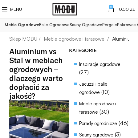
0
MENU
0,00
ZŁ
Meble Ogrodowe
Balie Ogrodowe
Sauny Ogrodowe
Pergole
Pokrowce
Meble ogrodowe i tarasowe
Aluminium v
Aluminium vs
KATEGORIE
Stal w meblach
Inspiracje ogrodowe
ogrodowych –
(27)
dlaczego warto
Jacuzzi i balie
dopłacić za
(10)
ogrodowe
jakość?
Meble ogrodowe i
(30)
tarasowe
(46)
Porady ogrodnicze
(3)
Sauny ogrodowe