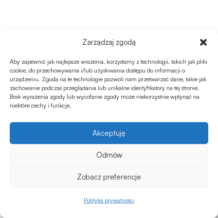
Zarządzaj zgodą
Aby zapewnić jak najlepsze wrażenia, korzystamy z technologii, takich jak pliki
cookie, do przechowywania i/lub uzyskiwania dostępu do informacji o
urządzeniu. Zgoda na te technologie pozwoli nam przetwarzać dane, takie jak
zachowanie podczas przeglądania lub unikalne identyfikatory na tej stronie.
Nie wiesz od czego zacząć?
Brak wyrażenia zgody lub wycofanie zgody może niekorzystnie wpłynąć na
niektóre cechy i funkcje.
Skontaktuj się z nami! Pomożemy Ci
stworzyć ogród Twoich marzeń!
Akceptuję
Odmów
SKONTAKTUJ SIĘ
Zobacz preferencje
0
Polityka prywatności
Sklep
Ulubione
Koszyk
Moje konto