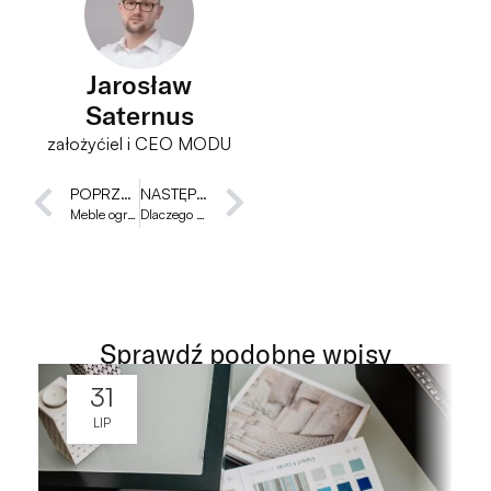
Jarosław
Saternus
założyćiel i CEO MODU
POPRZEDNI
NASTĘPNY
Meble ogrodowe na wymiar z Modu vs z sieciówek – zestawienie kosztów w perspektywie 10 lat
Dlaczego warto zrobić taras w biurowcu?
Sprawdź podobne wpisy
31
LIP