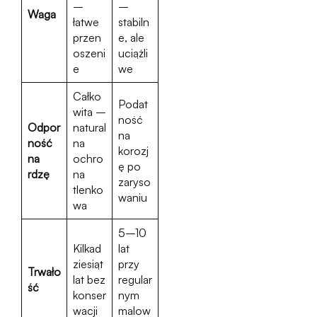
–
–
Waga
łatwe
stabiln
przen
e, ale
oszeni
uciążli
e
we
Całko
Podat
wita –
ność
Odpor
natural
na
ność
na
korozj
na
ochro
ę po
rdzę
na
zaryso
tlenko
waniu
wa
5–10
Kilkad
lat
ziesiąt
przy
Trwało
lat bez
regular
ść
konser
nym
wacji
malow