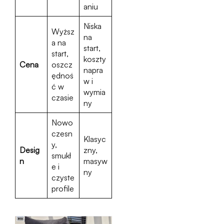
aniu
Niska
Wyższ
na
a na
start,
start,
koszty
Cena
oszcz
napra
ędnoś
w i
ć w
wymia
czasie
ny
Nowo
czesn
Klasyc
y,
Desig
zny,
smukł
n
masyw
e i
ny
czyste
profile