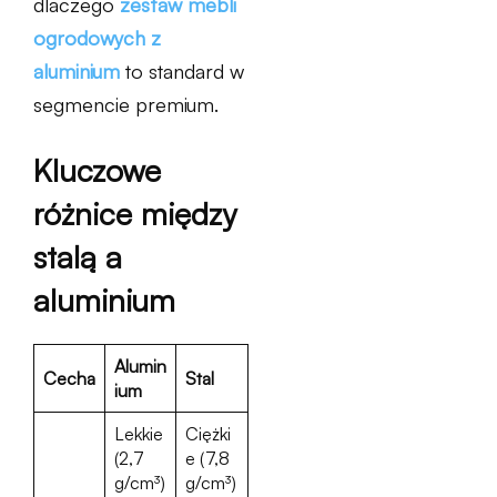
dlaczego
zestaw mebli
ogrodowych z
aluminium
to standard w
segmencie premium.
Kluczowe
różnice między
stalą a
aluminium
Alumin
Cecha
Stal
ium
Lekkie
Ciężki
(2,7
e (7,8
g/cm³)
g/cm³)