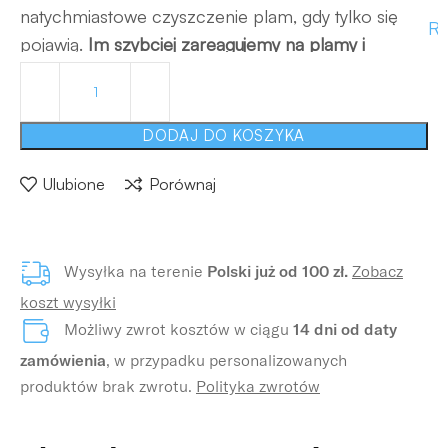
natychmiastowe czyszczenie plam, gdy tylko się
Ro
pojawią.
Im szybciej zareagujemy na plamy i
rozlane płyny, tym łatwiej będzie je usunąć.
DODAJ DO KOSZYKA
Ulubione
Porównaj
Wysyłka na terenie
Polski już od 100 zł.
Zobacz
koszt wysyłki
Możliwy zwrot kosztów w ciągu
14 dni od daty
zamówienia
, w przypadku personalizowanych
produktów brak zwrotu.
Polityka zwrotów