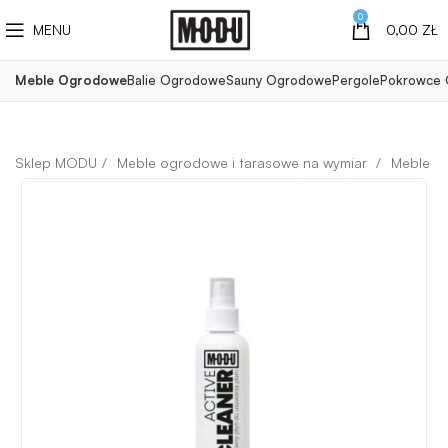
0
MENU
0,00
ZŁ
Meble Ogrodowe
Balie Ogrodowe
Sauny Ogrodowe
Pergole
Pokrowce
Meble ogrodowe i tarasowe na wymiar
Meble n