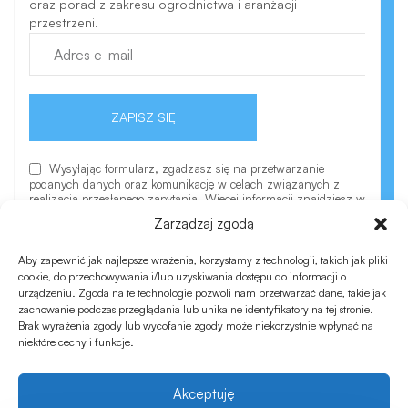
oraz porad z zakresu ogrodnictwa i aranżacji
przestrzeni.
ZAPISZ SIĘ
Wysyłając formularz, zgadzasz się na przetwarzanie
podanych danych oraz komunikację w celach związanych z
realizacją przesłanego zapytania. Więcej informacji znajdziesz w
polityce prywatności.
Zarządzaj zgodą
Aby zapewnić jak najlepsze wrażenia, korzystamy z technologii, takich jak pliki
cookie, do przechowywania i/lub uzyskiwania dostępu do informacji o
urządzeniu. Zgoda na te technologie pozwoli nam przetwarzać dane, takie jak
zachowanie podczas przeglądania lub unikalne identyfikatory na tej stronie.
Brak wyrażenia zgody lub wycofanie zgody może niekorzystnie wpłynąć na
niektóre cechy i funkcje.
©Copyrights Modu.pl
Akceptuję