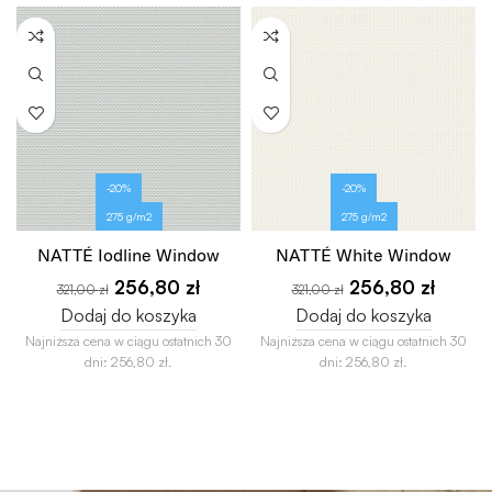
-20%
-20%
275 g/m2
275 g/m2
NATTÉ Iodline Window
NATTÉ White Window
256,80
zł
256,80
zł
321,00
zł
321,00
zł
Dodaj do koszyka
Dodaj do koszyka
Najniższa cena w ciągu ostatnich 30
Najniższa cena w ciągu ostatnich 30
dni:
256,80
zł
.
dni:
256,80
zł
.