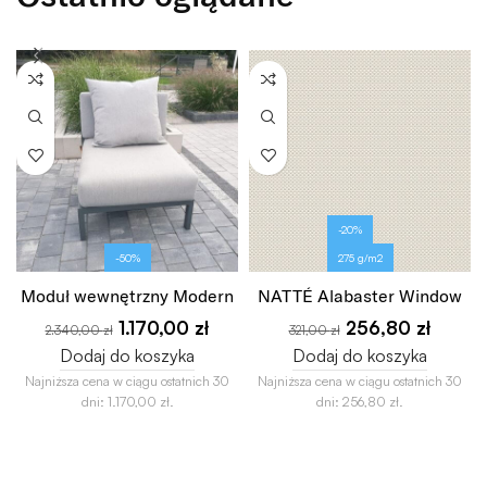
-20%
-50%
275 g/m2
Moduł wewnętrzny Modern
NATTÉ Alabaster Window
1.170,00
zł
256,80
zł
2.340,00
zł
321,00
zł
Dodaj do koszyka
Dodaj do koszyka
Najniższa cena w ciągu ostatnich 30
Najniższa cena w ciągu ostatnich 30
dni:
1.170,00
zł
.
dni:
256,80
zł
.