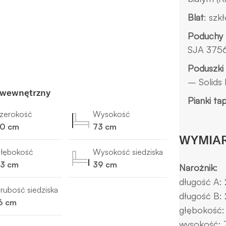
Blat
: szk
Poduchy 
SJA 375
Poduszki
– Solids
 wewnętrzny
Pianki ta
zerokość
Wysokość
0 cm
73 cm
WYMIA
łębokość
Wysokość siedziska
3 cm
39 cm
Narożnik:
długość A:
rubość siedziska
długość B:
6 cm
głębokość:
wysokość: