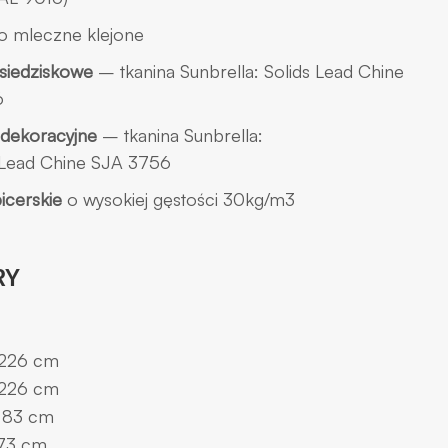
ło mleczne klejone
siedziskowe
– tkanina Sunbrella: Solids Lead Chine
6
 dekoracyjne
– tkanina Sunbrella:
 Lead Chine SJA 3756
picerskie
o wysokiej gęstości 30kg/m3
RY
 226 cm
 226 cm
 83 cm
 73 cm