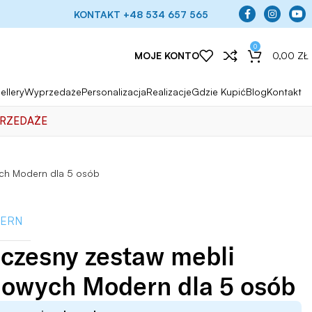
KONTAKT +48 534 657 565
0
MOJE KONTO
0,00
ZŁ
ellery
Wyprzedaże
Personalizacja
Realizacje
Gdzie Kupić
Blog
Kontakt
RZEDAŻE
ch Modern dla 5 osób
ERN
czesny zestaw mebli
owych Modern dla 5 osób