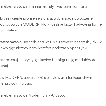
meble tarasowe:
minimalizm, styl i wszechstronność
ą bryzę i ciepłe promienie słońca, wybierając nowoczesny
 ogrodowych MODERN, który idealnie łączy tradycyjną formę
ym stylem.
zastosowanie:
świetnie sprawdzi się zarówno na tarasie, jak i w
apewniając niezrównany komfort podczas wypoczynku.
a:
dostosuj kolorystykę, tkaninę i konfigurację modułów do
encji.
aw MODERN, aby cieszyć się stylowym i funkcjonalnym
 na swoim tarasie.
meble tarasowe Modern dla 7-8 osób.