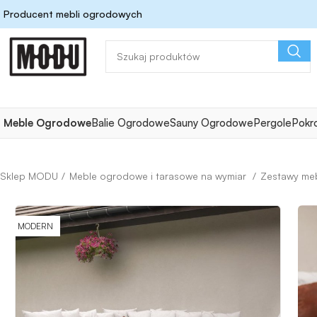
Producent mebli ogrodowych
Meble Ogrodowe
Balie Ogrodowe
Sauny Ogrodowe
Pergole
Pokr
Meble ogrodowe i tarasowe na wymiar
Zestawy meb
MODERN