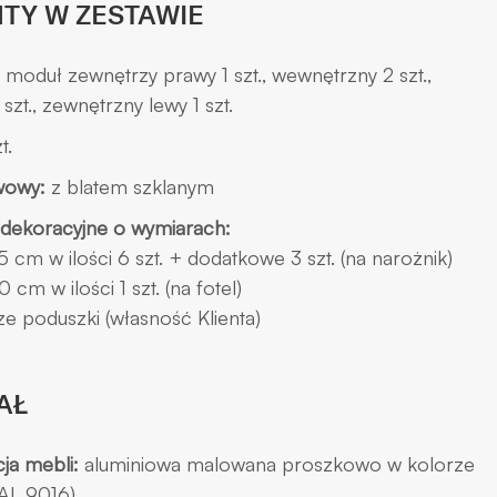
TY W ZESTAWIE
:
moduł zewnętrzy prawy 1 szt., wewnętrzny 2 szt.,
szt., zewnętrzny lewy 1 szt.
t.
wowy:
z blatem szklanym
 dekoracyjne o wymiarach:
 cm w ilości 6 szt. + dodatkowe 3 szt. (na narożnik)
cm w ilości 1 szt. (na fotel)
e poduszki (własność Klienta)
AŁ
ja mebli:
aluminiowa malowana proszkowo w kolorze
RAL 9016)