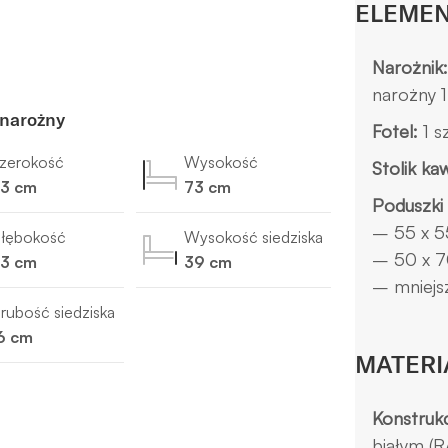
ELEMEN
Narożnik
narożny 1 
narożny
Fotel:
1 sz
zerokość
Wysokość
Stolik ka
3 cm
73 cm
Poduszki
– 55 x 55
łębokość
Wysokość siedziska
– 50 x 70 
3 cm
39 cm
– mniejsz
rubość siedziska
6 cm
MATERI
Konstrukc
białym (