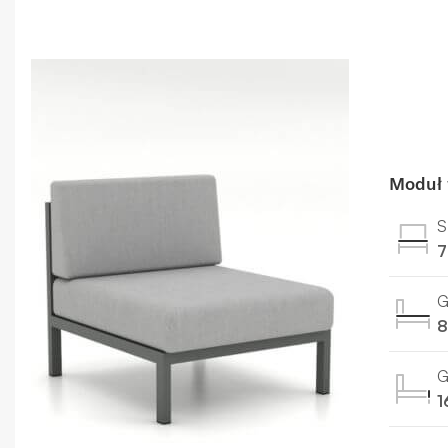
Moduł
S
7
G
8
G
1