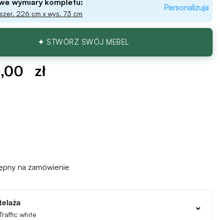
we wymiary kompletu:
Personalizuja
 szer. 226 cm x wys. 73 cm
✦ STWÓRZ SWÓJ MEBEL
0,00
zł
tępny na zamówienie
stelaża
raffic white