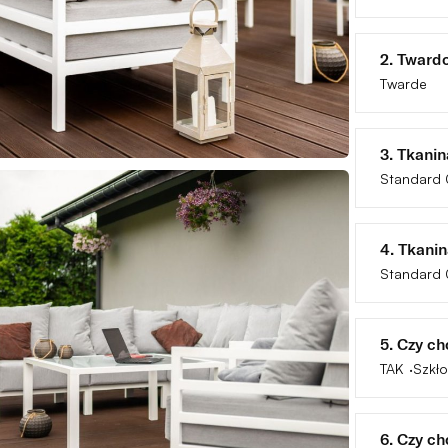
2. Tward
Twarde
3. Tkanin
Standard 
4. Tkani
Standard 
5. Czy c
TAK
Szkło
6. Czy c