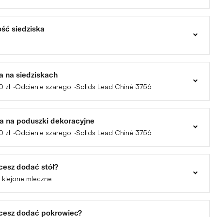
ość siedziska
a na siedziskach
0 zł
Odcienie szarego
Solids Lead Chiné 3756
na na poduszki dekoracyjne
0 zł
Odcienie szarego
Solids Lead Chiné 3756
hcesz dodać stół?
 klejone mleczne
hcesz dodać pokrowiec?