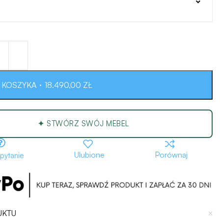
18.490,00
ZŁ
 KOSZYKA
✦ STWÓRZ SWÓJ MEBEL
Ulubione
Porównaj
 pytanie
UKTU