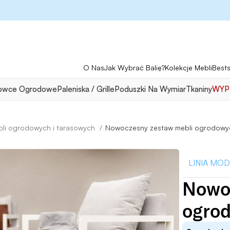
O Nas
Jak Wybrać Balię?
Kolekcje Mebli
Bests
owce Ogrodowe
Paleniska / Grille
Poduszki Na Wymiar
Tkaniny
WYP
Nowoczesny zestaw mebli ogrodowy
li ogrodowych i tarasowych
MOD
Nowo
ogrod