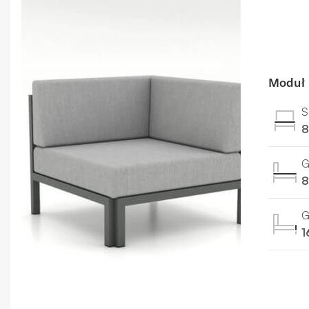
Moduł 
S
8
G
8
G
1