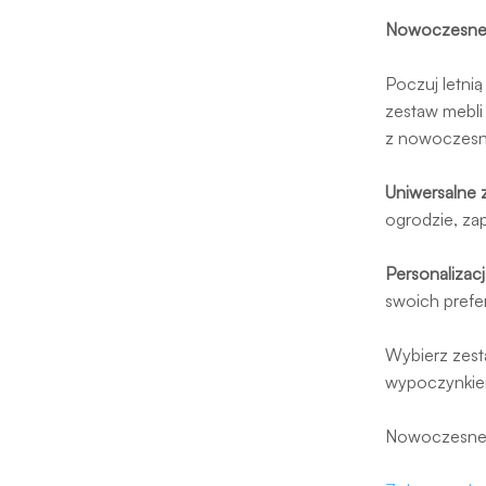
Nowoczesne 
Poczuj letni
zestaw mebli
z nowoczesn
Uniwersalne 
ogrodzie, z
Personalizacj
swoich prefer
Wybierz zest
wypoczynkiem
Nowoczesne 