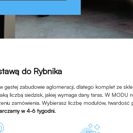
stawą do Rybnika
 w gęstej zabudowie aglomeracji, dlatego komplet ze skle
taką liczbą siedzisk, jakiej wymaga dany taras. W MOD
ożeniu zamówienia.
Wybierasz liczbę modułów, twardość pia
arczamy w 4-6 tygodni.