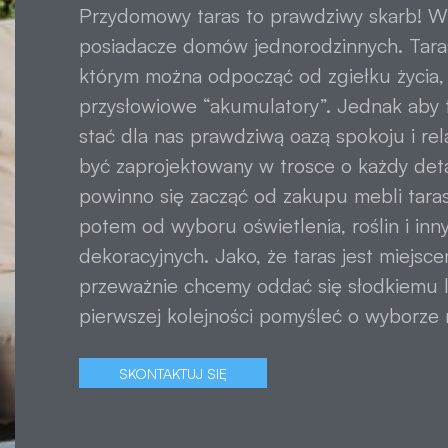
Przydomowy taras to prawdziwy skarb! W
posiadacze domów jednorodzinnych. Tara
którym można odpocząć od zgiełku życia
przysłowiowe “akumulatory”. Jednak aby 
stać dla nas prawdziwą oazą spokoju i re
być zaprojektowany w trosce o każdy det
powinno się zacząć od zakupu mebli tara
potem od wyboru oświetlenia, roślin i in
dekoracyjnych. Jako, że taras jest miejs
przeważnie chcemy oddać się słodkiemu l
pierwszej kolejności pomyśleć o wyborze 
SKONTAKTUJ SIĘ