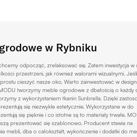
ogrodowe w Rybniku
chcemy odpocząć, zrelaksować się. Zatem inwestycja w
ści przestrzeni, jak również walorami wizualnymi. Jeśli
 prostu cieszyć nasze oko. Warto zainwestować w designe
MODU tworzymy meble ogrodowe z dbałością o każdy d
worzymy z wykorzystaniem tkanin Sunbrella. Dzięki zastos
zentują się niezwykle estetycznie. Wykorzystane w do
entują się pięknie i co istotne są to materiały trwałe. M
zą prezentować się szablonowo. Producent stawia na
a mebli, dba o całokształt, wykończenie i dodatki do meb