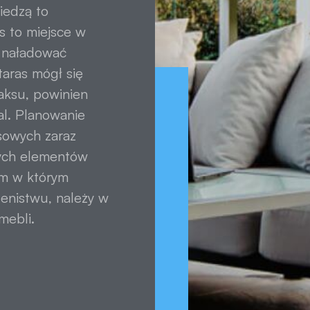
iedzą to
s to miejsce w
, naładować
taras mógł się
laksu, powinien
al. Planowanie
sowych zaraz
nych elementów
cem w którym
enistwu, należy w
mebli.