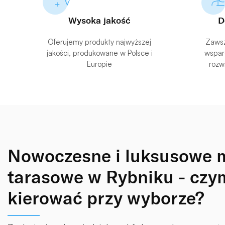
Wysoka jakość
D
Oferujemy produkty najwyższej
Zawsz
jakości, produkowane w Polsce i
wspar
Europie
rozw
Nowoczesne i luksusowe 
tarasowe w Rybniku - czy
kierować przy wyborze?