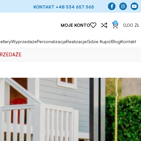
KONTAKT +48 534 657 565
0
MOJE KONTO
0,00
ZŁ
ellery
Wyprzedaże
Personalizacja
Realizacje
Gdzie Kupić
Blog
Kontakt
RZEDAŻE