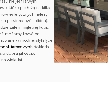
su nie jest łatwym
we, które posłużą na kilka
orów estetycznych należy
(ta powinna być solidna).
zie zatem najlepiej kupić
eż możemy liczyć na
chowane w modnej stylistyce
mebli tarasowych
dokłada
ię dobrą jakością,
na wiele lat.