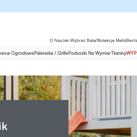
O Nas
Jak Wybrać Balię?
Kolekcje Mebli
Bests
owce Ogrodowe
Paleniska / Grille
Poduszki Na Wymiar
Tkaniny
WYP
ik