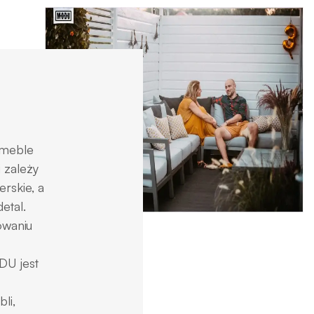
 meble
 zależy
rskie, a
etal.
owaniu
ODU jest
li,