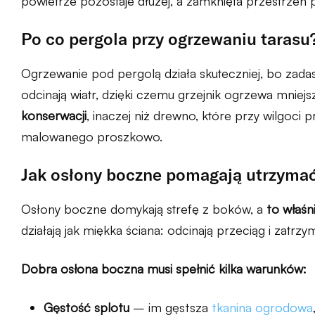
powietrze pozostaje dłużej, a zamknięta przestrzeń 
Po co pergola przy ogrzewaniu tarasu
Ogrzewanie pod pergolą działa skuteczniej, bo zada
odcinają wiatr, dzięki czemu grzejnik ogrzewa mniej
konserwacji
, inaczej niż drewno, które przy wilgoci 
malowanego proszkowo.
Jak osłony boczne pomagają utrzymać
Osłony boczne domykają strefę z boków, a
to właśn
działają jak miękka ściana: odcinają przeciąg i zatrzym
Dobra osłona boczna musi spełnić kilka warunków:
Gęstość splotu
– im gęstsza
tkanina ogrodowa