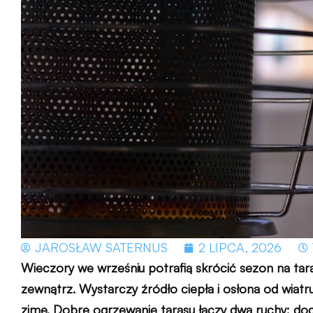
JAROSŁAW SATERNUS
2 LIPCA, 2026
Wieczory we wrześniu potrafią skrócić sezon na ta
zewnątrz. Wystarczy źródło ciepła i osłona od wiatr
zimę. Dobre ogrzewanie tarasu łączy dwa ruchy: dog