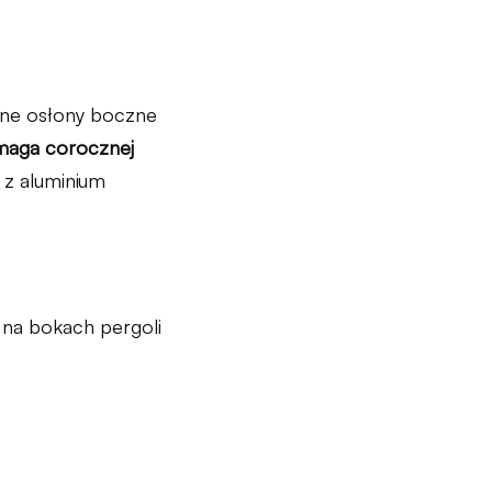
wane osłony boczne
ymaga corocznej
 z aluminium
e na bokach pergoli