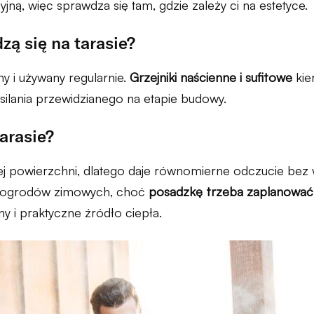
ną, więc sprawdza się tam, gdzie zależy ci na estetyce.
zą się na tarasie?
ny i używany regularnie.
Grzejniki naścienne i sufitowe
kier
silania przewidzianego na etapie budowy.
arasie?
ej powierzchni, dlatego daje równomierne odczucie bez
 i ogrodów zimowych, choć
posadzkę trzeba zaplanować
ny i praktyczne źródło ciepła.