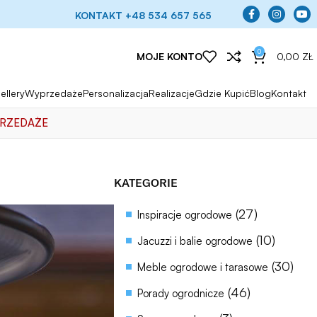
KONTAKT +48 534 657 565
0
MOJE KONTO
0,00
ZŁ
ellery
Wyprzedaże
Personalizacja
Realizacje
Gdzie Kupić
Blog
Kontakt
RZEDAŻE
KATEGORIE
(27)
Inspiracje ogrodowe
(10)
Jacuzzi i balie ogrodowe
(30)
Meble ogrodowe i tarasowe
(46)
Porady ogrodnicze