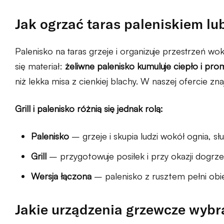
Jak ogrzać taras paleniskiem lub
Palenisko na taras grzeje i organizuje przestrzeń wok
się materiał:
żeliwne palenisko kumuluje ciepło i pro
niż lekka misa z cienkiej blachy. W naszej ofercie zn
Grill i palenisko różnią się jednak rolą:
Palenisko
– grzeje i skupia ludzi wokół ognia, s
Grill
– przygotowuje posiłek i przy okazji dogrze
Wersja łączona
– palenisko z rusztem pełni obie 
Jakie urządzenia grzewcze wybr