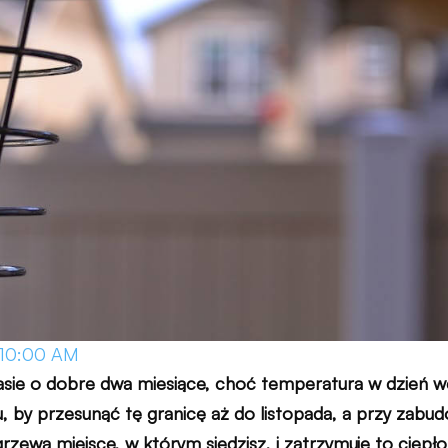
10:00 AM
rasie o dobre dwa miesiące, choć temperatura w dzień w
u, by przesunąć tę granicę aż do listopada, a przy zabu
rzewa miejsce, w którym siedzisz, i zatrzymuje to ciepł