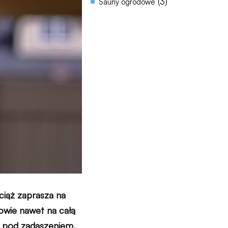
(3)
Sauny ogrodowe
ciąż zaprasza na
dowie nawet na całą
o pod zadaszeniem.