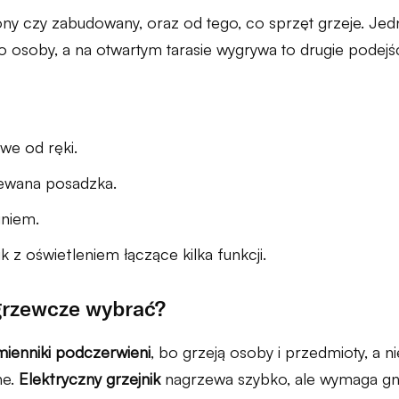
zony czy zabudowany, oraz od tego, co sprzęt grzeje. J
 osoby, a na otwartym tarasie wygrywa to drugie podejśc
we od ręki.
zewana posadzka.
gniem.
 z oświetleniem łączące kilka funkcji.
 grzewcze wybrać?
ienniki podczerwieni
, bo grzeją osoby i przedmioty, a ni
ne.
Elektryczny grzejnik
nagrzewa szybko, ale wymaga gn