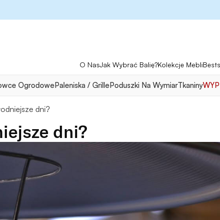
O Nas
Jak Wybrać Balię?
Kolekcje Mebli
Bests
owce Ogrodowe
Paleniska / Grille
Poduszki Na Wymiar
Tkaniny
WYP
łodniejsze dni?
iejsze dni?