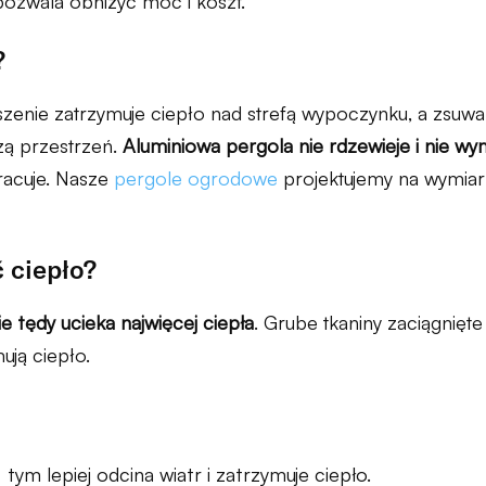
pozwala obniżyć moc i koszt.
?
szenie zatrzymuje ciepło nad strefą wypoczynku, a zsu
szą przestrzeń.
Aluminiowa pergola nie rdzewieje i nie w
pracuje. Nasze
pergole ogrodowe
projektujemy na wymiar
 ciepło?
ie tędy ucieka najwięcej ciepła
. Grube tkaniny zaciągnięt
ują ciepło.
, tym lepiej odcina wiatr i zatrzymuje ciepło.