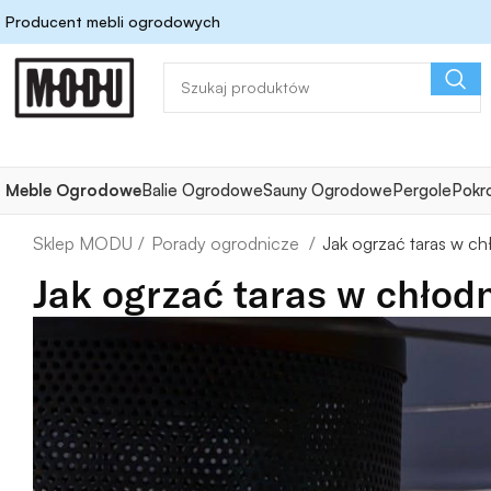
Producent mebli ogrodowych
Meble Ogrodowe
Balie Ogrodowe
Sauny Ogrodowe
Pergole
Pokr
Porady ogrodnicze
Jak ogrzać taras w ch
Jak ogrzać taras w chłodn