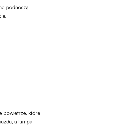
edne podnoszą
ie.
e powietrze, które i
iazda, a lampa