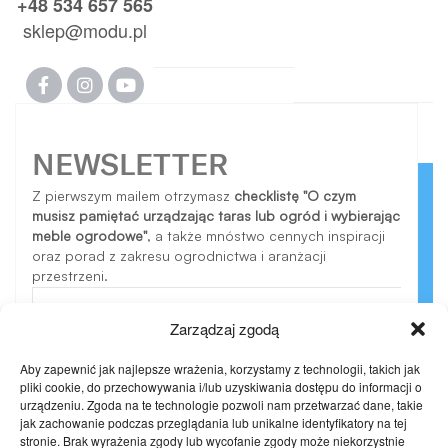
+48 534 657 565
sklep@modu.pl
NEWSLETTER
Z pierwszym mailem otrzymasz
checklistę "O czym
musisz pamiętać urządzając taras lub ogród i wybierając
meble ogrodowe"
, a także mnóstwo cennych inspiracji
oraz porad z zakresu ogrodnictwa i aranżacji
przestrzeni.
Zarządzaj zgodą
Aby zapewnić jak najlepsze wrażenia, korzystamy z technologii, takich jak
ZAPISZ SIĘ
pliki cookie, do przechowywania i/lub uzyskiwania dostępu do informacji o
urządzeniu. Zgoda na te technologie pozwoli nam przetwarzać dane, takie
jak zachowanie podczas przeglądania lub unikalne identyfikatory na tej
Wysyłając formularz, zgadzasz się na przetwarzanie
stronie. Brak wyrażenia zgody lub wycofanie zgody może niekorzystnie